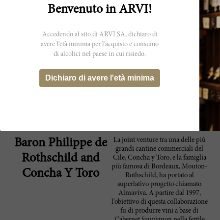
espresso towards the firm, quite masculine,
Benvenuto in ARVI!
dry finish. It will need three of four years to
coalesce and mellow. Drink 2015-2025. The
collaboration between Baron Philippe de
Accedendo al sito di ARVI SA, dichiaro di
Rothschild and Vina Concha y Toro caused
avere l'età minima per l'acquisto e consumo
waves back in the late 1990s, a token of
di alcolici nel paese in cui risiedo.
recognition for the progress of Chilean wines
from one of Bordeaux’s grandees. Since the
debut in 1998 it has achieved acclaim from
Dichiaro di avere l'età minima
around the world.
Produttore
La joint venture tra una delle più
Baron Philippe de
grandi cantine commerciali del
Rothschild and
Cile, Concha y Toro, e la famiglia
più famosa di Bordeaux, Mouton-
Concha Y Toro
Rothschild, ha portato al
superlativo progetto chiamato
Almaviva. A partire dal 1997,
l'obiettivo di questa collaborazione
fu di produrre vini a base di
Cabernet Sauvignon nella fertile