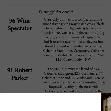
Punteggi dei critici
Classically built, with a compact and fine-
96 Wine
tuned frame giving way to rich cassis, black
Spectator
cherry reduction, fig paste, spice box and
licorice notes woven with fine tannins, juicy
acidity and a firm, minerally spine. The
finish reverberates the focused flavors, but
should expand with mid-term cellaring.
Cabernet Sauvignon, Carmenère, Cabernet
Franc and Merlot. Drink now through 2020.
12,500 cases made. –NW
The 2009 Almaviva is a blend of 73%
91 Robert
Cabernet Sauvignon, 22% Carmenere, 4%
Parker
Cabernet Franc and 1% Merlot and likewise,
aged in new French oak for 18 months. It has
impressive clarity on the nose with
blackberry, briary and espresso aromas that
are well defined, but not as intense as
previous vintages. The palate is medium-
bodied with grainy tannins, a powdery
texture and crisp blackberry laced with