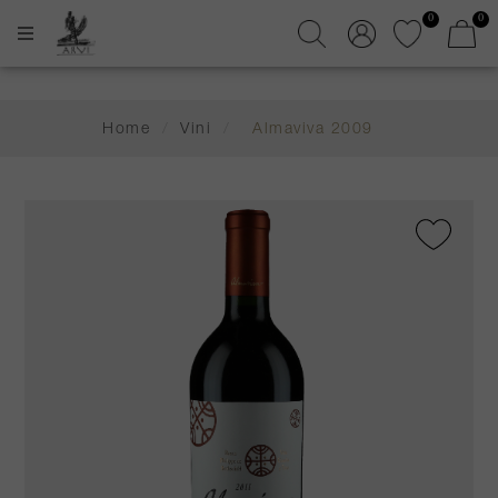
0
0
Home
/
Vini
/
Almaviva 2009