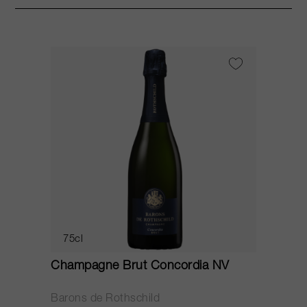
75cl
Champagne Brut Concordia NV
P
Barons de Rothschild
C