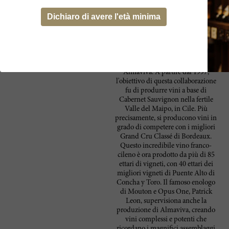
Produttore
Dichiaro di avere l'età minima
La joint venture tra una delle più
Baron Philippe de
grandi cantine commerciali del
Rothschild and
Cile, Concha y Toro, e la famiglia
più famosa di Bordeaux, Mouton-
Concha Y Toro
Rothschild, ha portato al
superlativo progetto chiamato
Almaviva. A partire dal 1997,
l'obiettivo di questa collaborazione
fu di produrre vini a base di
Cabernet Sauvignon nella fertile
Valle del Maipo, in Cile. Più
precisamente, si producono vini in
grado di competere con i migliori
Grand Cru Classé di Bordeaux.
Questo incredibile vino franco-
cileno è ora prodotto da più di 85
ettari di vigneti, con 40 ettari dei
migliori vigneti di Puente Alto di
Concha y Toro. Il famoso enologo
di Mouton e Opus One, Patrick
Leon, supervisiona anche la
produzione di Almaviva, creando
vini complessi e potenti che
ricordano i magnifici assemblaggi