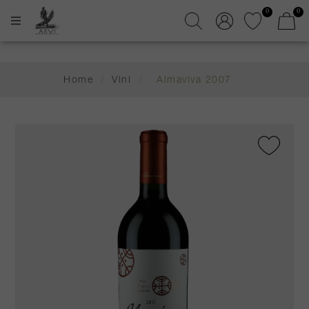
0
0
Home
/
Vini
/
Almaviva 2007