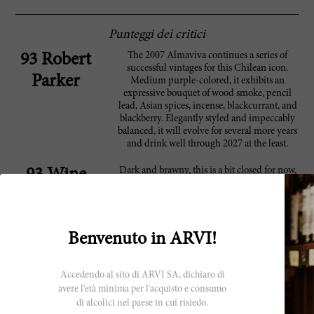
Punteggi dei critici
The 2007 Almaviva continues a series of
93 Robert
successful vintages for this Chilean icon.
Parker
Medium purple-colored, it exhibits an
expressive bouquet of wood smoke, pencil
lead, Asian spices, incense, blackcurrant, and
blackberry. Elegantly styled and impeccably
balanced, it will evolve for several more years
and drink well through 2027 at the least.
Dark and brawny, this is a bit closed for now,
93 Wine
with the currant, spice, tobacco and melted
Spectator
licorice notes in reserve. The broad, tannic
finish has excellent drive and grip. Cabernet
Sauvignon, Carmenère, Cabernet Franc and
Merlot.--Non-blind Viña Almaviva vertical
Benvenuto in ARVI!
(January 2011). Best from 2012 through
2017. 12,500 cases made. –JM
Accedendo al sito di ARVI SA, dichiaro di
avere l'età minima per l'acquisto e consumo
di alcolici nel paese in cui risiedo.