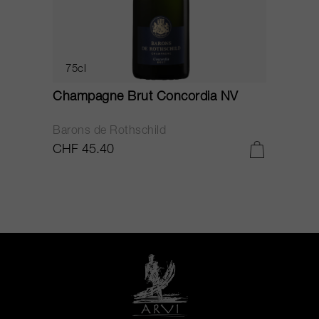
75cl
Champagne Brut Concordia NV
P
Barons de Rothschild
C
CHF 45.40
C