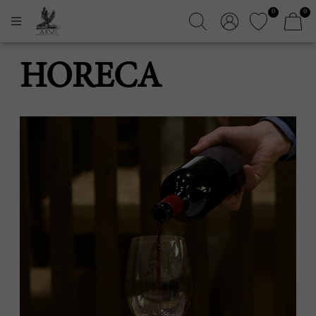
0
0
HORECA