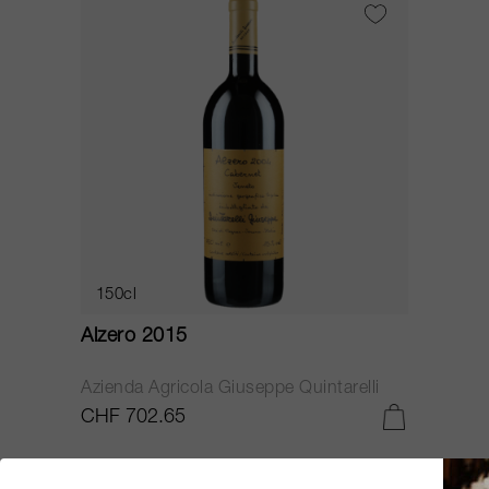
150cl
Alzero 2015
Azienda Agricola Giuseppe Quintarelli
CHF 702.65