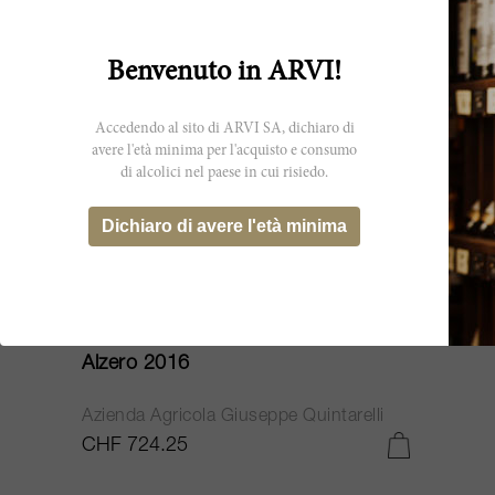
Benvenuto in ARVI!
Accedendo al sito di ARVI SA, dichiaro di
avere l'età minima per l'acquisto e consumo
di alcolici nel paese in cui risiedo.
Dichiaro di avere l'età minima
150cl
Alzero 2016
Azienda Agricola Giuseppe Quintarelli
CHF 724.25