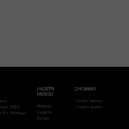
I NOSTRI
CHI SIAMO
NEGOZI
meur
I nostri servizi
Melano
eaux 2025
I nostri eventi
Lugano
ini En Primeur
Zurigo