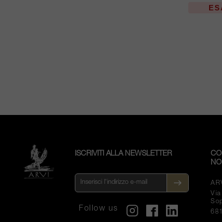
ES
ISCRIVITI ALLA NEWSLETTER
CO
NO
AR
Vi
So
Follow us
68