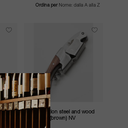
Ordina per
75cl
d
Limited edition steel and wood
corkscrew (brown) NV
ARVI