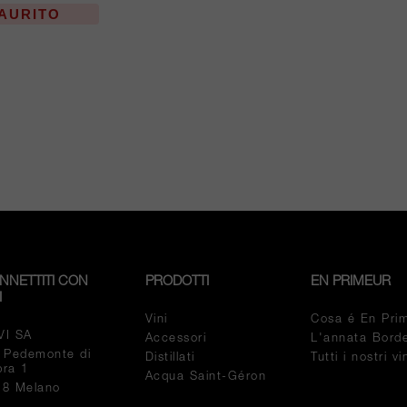
AURITO
NNETTITI CON
PRODOTTI
EN PRIMEUR
I
Vini
Cosa é En Pri
VI SA
Accessori
L'annata Bord
a Pedemonte di
Distillati
Tutti i nostri v
pra 1
Acqua Saint-Géron
18 Melano