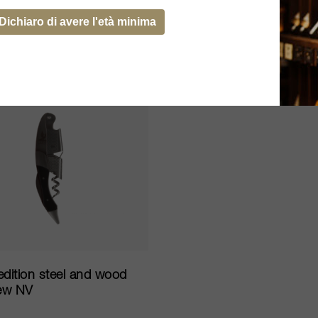
05
ESAURITO
AGGIUNGI AL CARRELLO
Dichiaro di avere l'età minima
edition steel and wood
ew NV