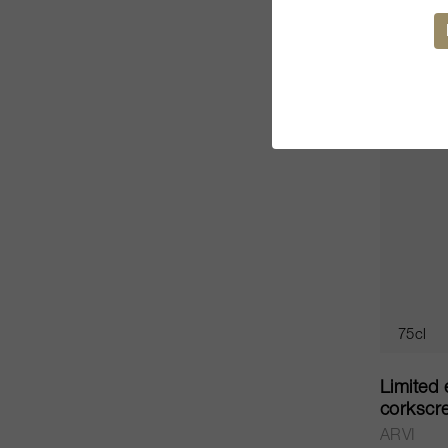
CHF 30.
75cl
Limited 
corkscr
ARVI