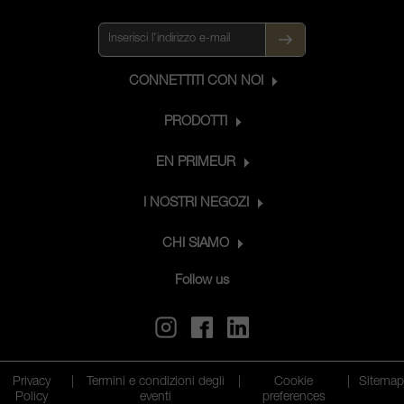
caratterizza per la grande raffinatezza,
freschezza, complessità e costanza
nelle sue caratteristiche, anche dopo
lunghi anni passati nella cantina.
CONNETTITI CON NOI
PRODOTTI
EN PRIMEUR
I NOSTRI NEGOZI
CHI SIAMO
Follow us
Privacy
|
Termini e condizioni degli
|
Cookie
|
Sitema
Policy
eventi
preferences