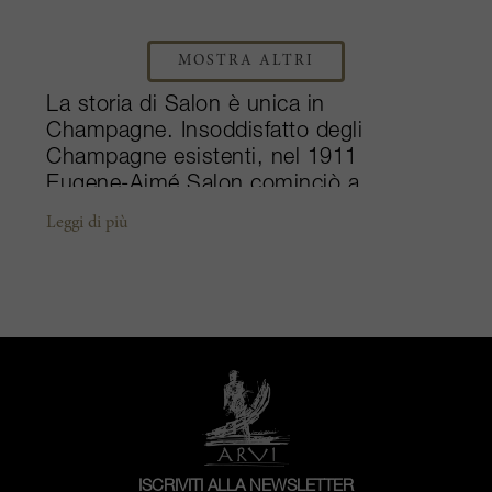
MOSTRA ALTRI
La storia di Salon è unica in
Champagne. Insoddisfatto degli
Champagne esistenti, nel 1911
Eugene-Aimé Salon cominciò a
produrre il proprio Champagne
Leggi di più
dall’eccezionale zona Mesnil. Lavorò
alacremente per creare lo Champagne
dei suoi sogni: un Blanc de Blancs mai
visto prima. Basta una parola per
qualificare questo Champagne: unico!
Proviene da una singola regione – Côte
des Blancs, da un unico cru – Mesnil-
sur-Oger, da una sola varietà d’uva -
Chardonnay, e da un solo millesimo. Il
Chardonnay Mesnil-sur-Oger si
ISCRIVITI ALLA NEWSLETTER