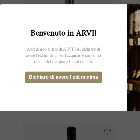
Benvenuto in ARVI!
Accedendo al sito di ARVI SA, dichiaro di
avere l'età minima per l'acquisto e consumo
di alcolici nel paese in cui risiedo.
150cl
Dichiaro di avere l'età minima
Champagne le Mesnil 2015
Maison Salon
CHF 2’216.05