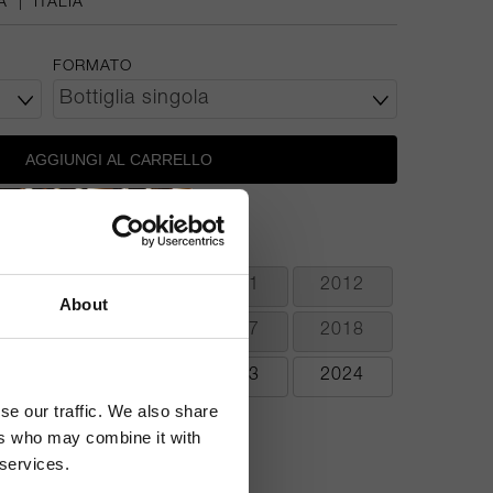
A
|
ITALIA
FORMATO
AGGIUNGI AL CARRELLO
2008
2010
2011
2012
About
2015
2016
2017
2018
2021
2022
2023
2024
se our traffic. We also share
ers who may combine it with
 services.