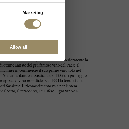
Marketing
Allow all
ù emblematica d'Italia, ha accresciuto ulteriormente la
di ottime annate del più famoso vino del Paese, il
antina mise in commercio il suo primo vino solo nel
rmò la fama, dando al Sassicaia del 1985 un punteggio
la mappa del vino mondiale. Nel 1994 la tenuta fu la
i Sassicaia. Il riconoscimento vale per l'intera
dalberto, al terzo vino, Le Difese. Ogni vino è a