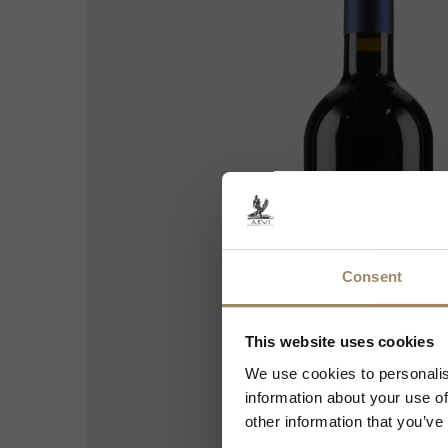
Consent
Accedendo al
This website uses cookies
l'acquis
We use cookies to personalis
information about your use of
other information that you’ve