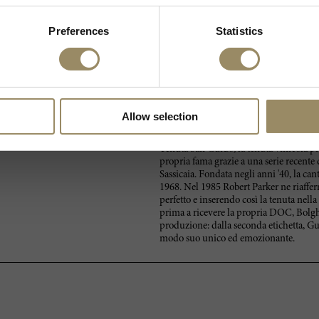
Preferences
Statistics
otrebbe non rispecchiare esattamente
.
Allow selection
Tenuta San Guido, la tenuta vinicola pi
propria fama grazie a una serie recente 
Sassicaia. Fondata negli anni '40, la c
1968. Nel 1985 Robert Parker ne riaffe
perfetto e inserendo così la tenuta nel
prima a ricevere la propria DOC, Bolgher
produzione: dalla seconda etichetta, Gui
modo suo unico ed emozionante.