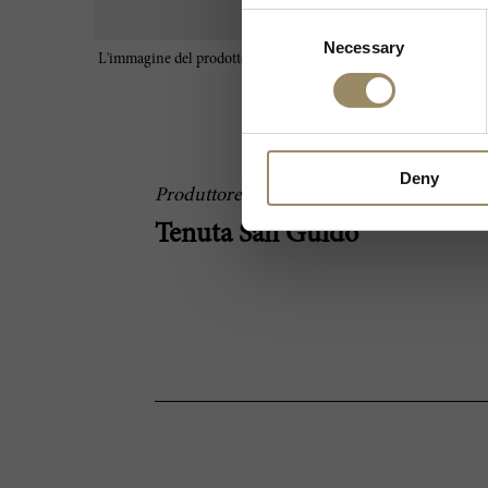
Consent
Necessary
Selection
L'immagine del prodotto è da intendersi a scopo illustrativo e p
le caratteristiche reali del vino
Deny
Produttore
Tenuta San Guido