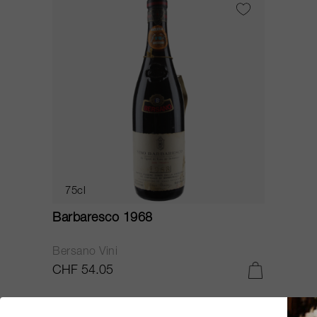
75cl
Barbaresco 1968
Bersano Vini
CHF 54.05