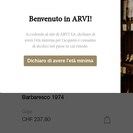
Benvenuto in ARVI!
Accedendo al sito di ARVI SA, dichiaro di
avere l'età minima per l'acquisto e consumo
di alcolici nel paese in cui risiedo.
Dichiaro di avere l'età minima
75cl
Barbaresco 1974
Gaja
CHF 237.80