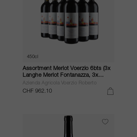
450cl
Assortment Merlot Voerzio 6bts (3x
Langhe Merlot Fontanazza, 3x
Langhe Merlot Pissota) 2013
Azienda Agricola Voerzio Roberto
CHF 962.10