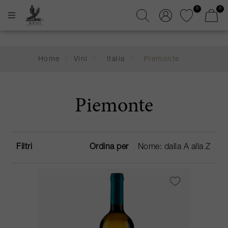
0
0
Home
/
Vini
/
Italia
/
Piemonte
Piemonte
Filtri
Ordina per