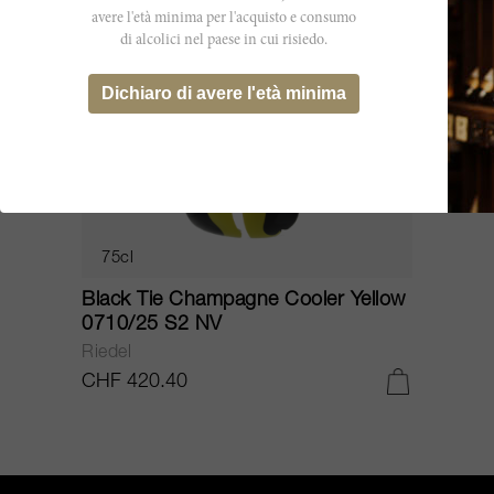
avere l'età minima per l'acquisto e consumo
di alcolici nel paese in cui risiedo.
Dichiaro di avere l'età minima
75cl
Black Tie Champagne Cooler Yellow
0710/25 S2 NV
Riedel
CHF 420.40