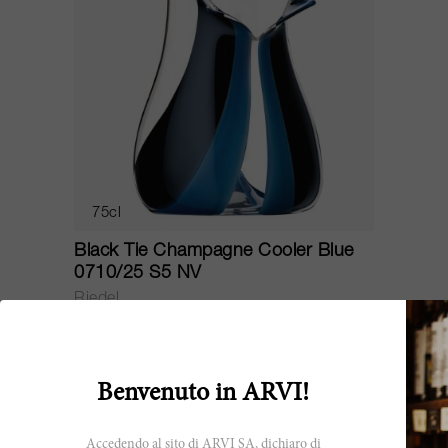
75cl
Black Tie Champagne Cooler Blue
0710/25 S5 NV
Riedel
CHF 420.40
Benvenuto in ARVI!
Accedendo al sito di ARVI SA, dichiaro di