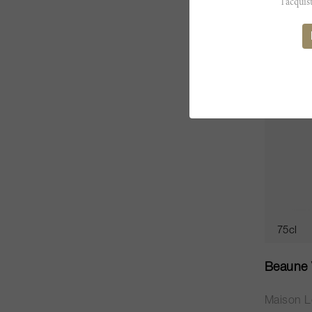
l'acquis
CHF 270
75cl
Beaune 
Maison L