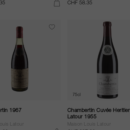
35
CHF 58.35
AGGIUNGI AL CARRELLO
75cl
tin 1967
Chambertin Cuvée Heritier
Latour 1955
ouis Latour
Maison Louis Latour