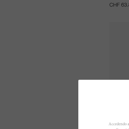
CHF 63.
75cl
Beaune 
Accedendo al
Maison L