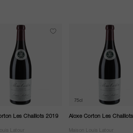
75cl
rton Les Chaillots 2019
Aloxe Corton Les Chaillot
ouis Latour
Maison Louis Latour