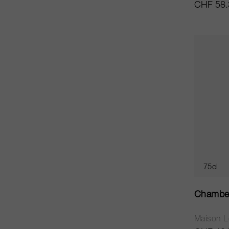
CHF 58.
75cl
Chamber
Maison L