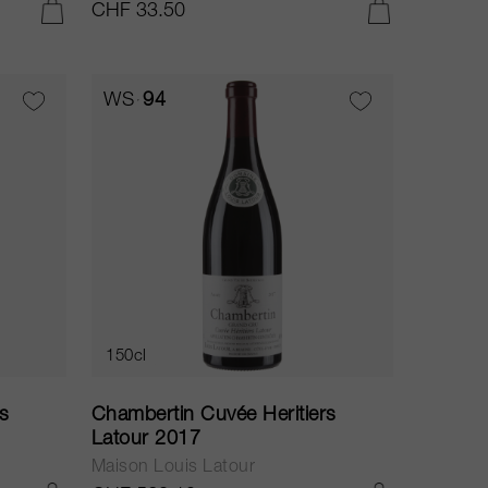
CHF 33.50
AGGIUNGI AL CARRELLO
AGGIUNGI AL CARRELLO
WS
94
150cl
s
Chambertin Cuvée Heritiers
Latour 2017
Maison Louis Latour