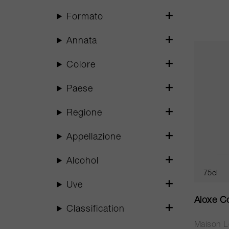
Formato
Annata
Colore
Paese
Regione
Appellazione
Alcohol
75cl
Uve
Aloxe Co
Classification
Maison L