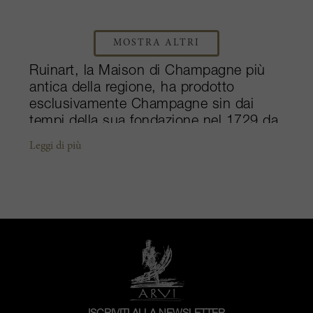
MOSTRA ALTRI
Ruinart, la Maison di Champagne più
antica della regione, ha prodotto
esclusivamente Champagne sin dai
tempi della sua fondazione nel 1729 da
parte di Nicolas Ruinart. Dal 1769, fu la
Leggi di più
prima Maison a spedire le bottiglie in
casse di legno, impresa altrimenti
impossibile poiché lo Champagne non
può essere spedito in botte come
avviene per il vino fermo. Tra le grandi
cantine di Reims, negli ultimi anni
Ruinart ha mantenuto un profilo basso,
nonostante sia di proprietà della società
di beni di lusso LVMH. Con una
produzione relativamente elevata, la