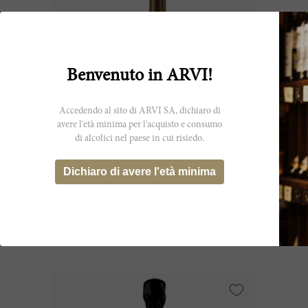
Benvenuto in ARVI!
Accedendo al sito di ARVI SA, dichiaro di
avere l'età minima per l'acquisto e consumo
di alcolici nel paese in cui risiedo.
75cl
Champagne Brut Dom Ruinart Blanc
Dichiaro di avere l'età minima
de Blancs 2013
Maison Ruinart
CHF 312.40