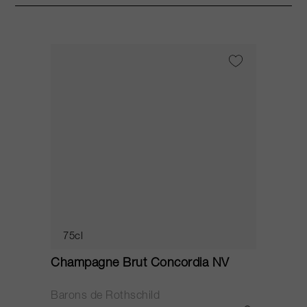
75cl
Champagne Brut Concordia NV
P
Barons de Rothschild
C