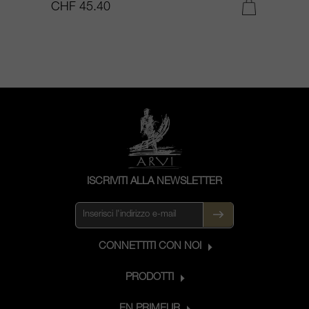
CHF 45.40
C
ISCRIVITI ALLA NEWSLETTER
CONNETTITI CON NOI
PRODOTTI
EN PRIMEUR