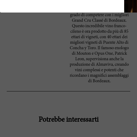
Valle del Maipo, in Cile. Più
precisamente, si producono vini in
grado di competere con i migliori
Grand Cru Classé di Bordeaux.
Questo incredibile vino franco-
cileno è ora prodotto da più di 85
ettari di vigneti, con 40 ettari dei
migliori vigneti di Puente Alto di
Concha y Toro. Il famoso enologo
di Mouton e Opus One, Patrick
Leon, supervisiona anche la
produzione di Almaviva, creando
vini complessi e potenti che
ricordano i magnifici assemblaggi
di Bordeaux.
Potrebbe interessarti