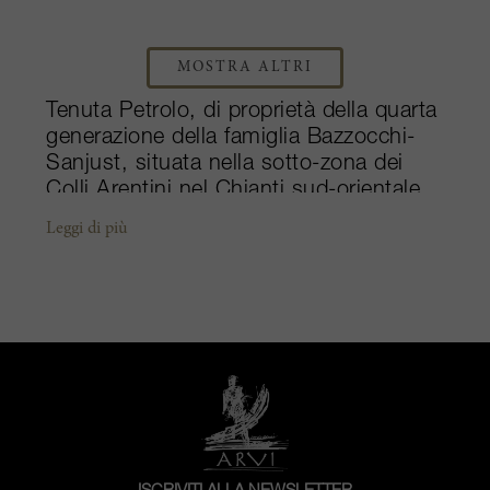
MOSTRA ALTRI
Tenuta Petrolo, di proprietà della quarta
generazione della famiglia Bazzocchi-
Sanjust, situata nella sotto-zona dei
Colli Arentini nel Chianti sud-orientale,
si concentra sulla produzione di vini di
Leggi di più
altissima qualità. Con l'aiuto esperto
dell'enologo Simone Cuccoli e del
consulente enologo Carlo Ferrini, il
vigneto di 31 ettari produce uno dei
migliori Merlot in purezza della Toscana.
Il ricco Merlot Galatrona può competere
facilmente con i migliori Pomerol. Il vino
di punta, Torrione, esprime lo spirito
della proprietà in un'irresistibile bottiglia
di Sangiovese. Il Torrione sta al