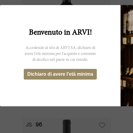
Benvenuto in ARVI!
Accedendo al sito di ARVI SA, dichiaro di
avere l'età minima per l'acquisto e consumo
di alcolici nel paese in cui risiedo.
75cl
Bògginanfora 2014
Dichiaro di avere l'età minima
Fattoria Petrolo
CHF 44.30
JS
96