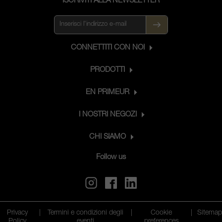
ISCRIVITI ALLA NEWSLETTER
Sangiovese come il Galatrona sta al
Merlot. Completano l'elenco altri cinque
vini, alcuni dei quali sono vini unici da
singolo vigneto, come il Campolusso e
CONNETTITI CON NOI
il Boggina.
PRODOTTI
EN PRIMEUR
I NOSTRI NEGOZI
CHI SIAMO
Follow us
Privacy
|
Termini e condizioni degli
|
Cookie
|
Sitema
Policy
eventi
preferences