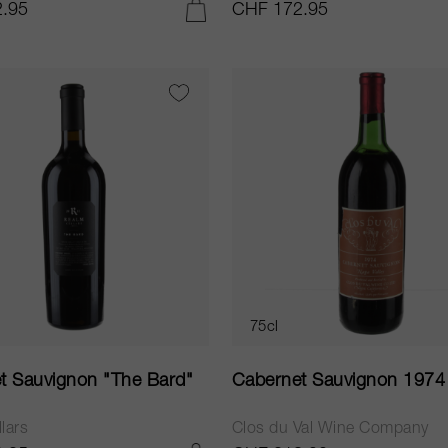
.95
CHF 172.95
AGGIUNGI AL CARRELLO
75cl
t Sauvignon "The Bard"
Cabernet Sauvignon 1974
lars
Clos du Val Wine Company