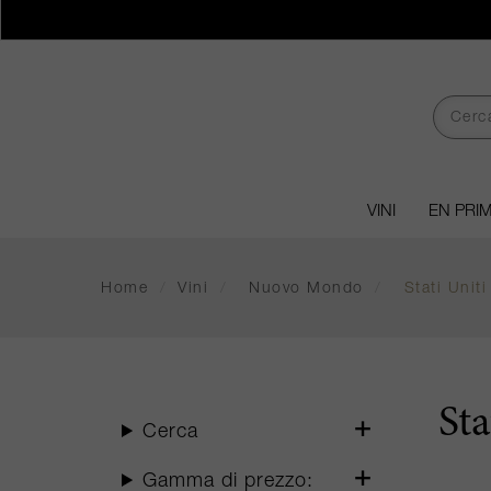
VINI
EN PRI
Home
/
Vini
/
Nuovo Mondo
/
Stati Uniti
Sta
Cerca
Gamma di prezzo: