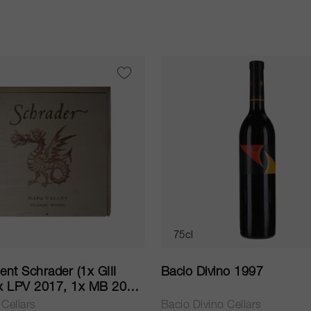
75cl
nt Schrader (1x GIII
Bacio Divino 1997
x LPV 2017, 1x MB 2017,
2017, 1x T6 2017) 2017
Cellars
Bacio Divino Cellars