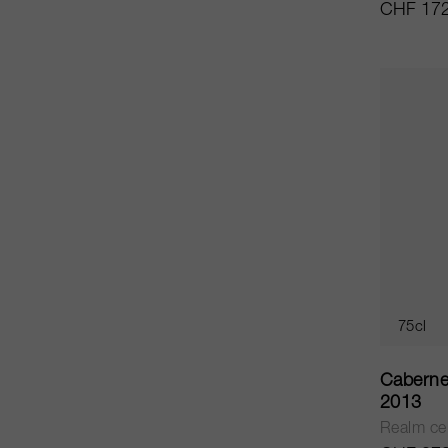
CHF 172
75cl
Caberne
2013
Realm cel