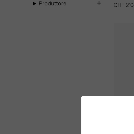
Produttore
CHF 2’0
75cl
Bella O
2007
Heitz Win