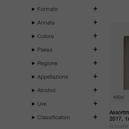
Formato
Annata
Colore
Paese
Regione
Appellazione
Alcohol
450cl
Uve
Assortme
Classification
2017, 1
2x RBS 
Schrader 