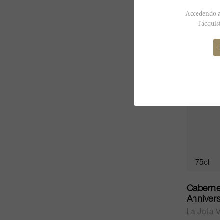
CHF 216
Accedendo al
l'acquis
75cl
Caberne
Anniver
La Jota V