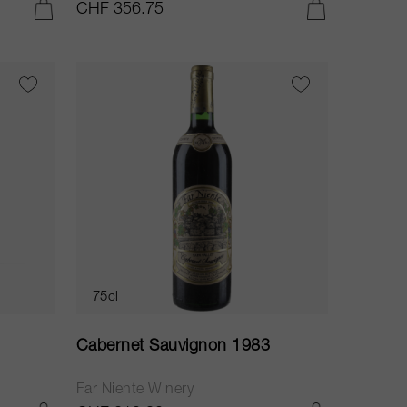
CHF 356.75
AGGIUNGI AL CARRELLO
AGGIUNGI AL CARRELLO
75cl
Cabernet Sauvignon 1983
Far Niente Winery