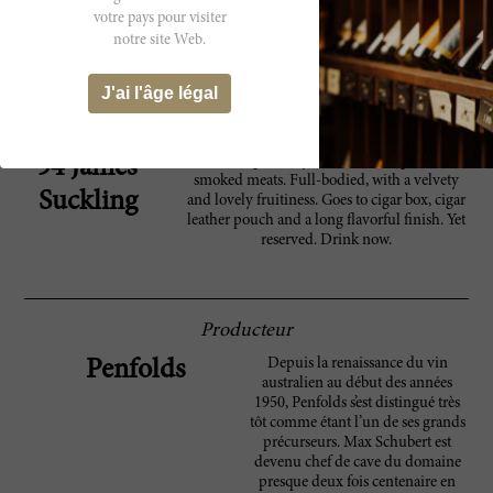
blackberry preserves and blackcurrant
votre pays pour visiter
cordial with nuances of smoked bacon, black
olives, sandalwood and sweaty leather. The
notre site Web.
full bodied, taut, muscular palate is firmly
structured with chewy tannins and
J'ai l'âge légal
enlivening acidity, finishing long and savory.
Consider drinking it 2016 to 2030+.
Rich and plummy, with leather, spices and
94 James
smoked meats. Full-bodied, with a velvety
Suckling
and lovely fruitiness. Goes to cigar box, cigar
leather pouch and a long flavorful finish. Yet
reserved. Drink now.
Producteur
Depuis la renaissance du vin
Penfolds
australien au début des années
1950, Penfolds s’est distingué très
tôt comme étant l’un de ses grands
précurseurs. Max Schubert est
devenu chef de cave du domaine
presque deux fois centenaire en