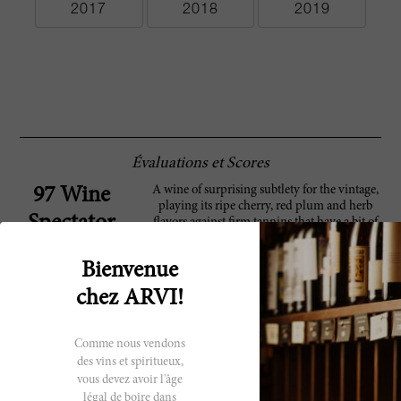
2017
2018
2019
Évaluations et Scores
A wine of surprising subtlety for the vintage,
97 Wine
playing its ripe cherry, red plum and herb
Spectator
flavors against firm tannins that have a bit of
grit to them. But those lively cherry and
raspberry flavors burst through, and there's a
Bienvenue
nice hint of green herbs lingering around the
finish, which doesn't subside easily.--
chez ARVI!
Australian reds blind retrospective. 9,000
cases made. –HS
Comme nous vendons
Very deep garnet in color, the 1998 Penfolds
96 Robert
des vins et spiritueux,
Grange has shut itself away into a closed
vous devez avoir l'âge
Parker
stage at this time, offering a subdued core of
légal de boire dans