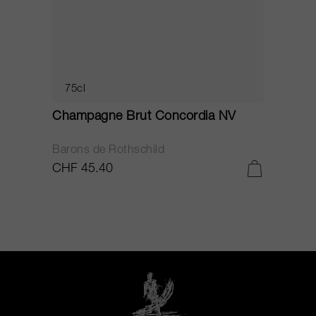
75cl
Champagne Brut Concordia NV
P
Barons de Rothschild
C
CHF 45.40
C