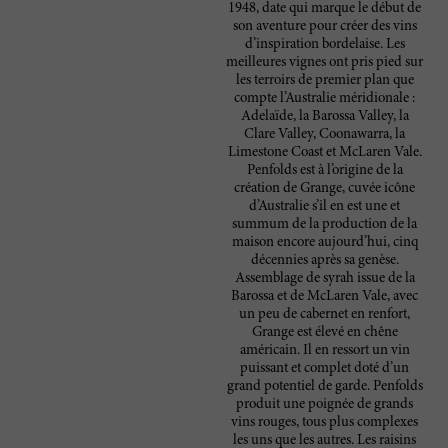
1948, date qui marque le début de
son aventure pour créer des vins
d’inspiration bordelaise. Les
meilleures vignes ont pris pied sur
les terroirs de premier plan que
compte l’Australie méridionale :
Adelaïde, la Barossa Valley, la
Clare Valley, Coonawarra, la
Limestone Coast et McLaren Vale.
Penfolds est à l’origine de la
création de Grange, cuvée icône
d’Australie s’il en est une et
summum de la production de la
maison encore aujourd’hui, cinq
décennies après sa genèse.
Assemblage de syrah issue de la
Barossa et de McLaren Vale, avec
un peu de cabernet en renfort,
Grange est élevé en chêne
américain. Il en ressort un vin
puissant et complet doté d’un
grand potentiel de garde. Penfolds
produit une poignée de grands
vins rouges, tous plus complexes
les uns que les autres. Les raisins