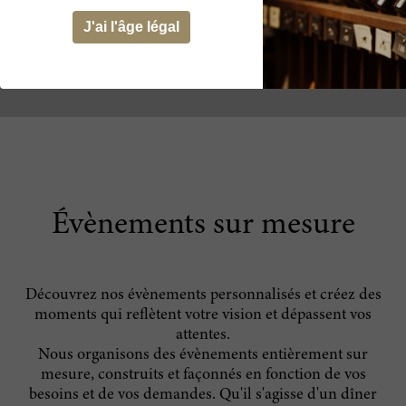
J'ai l'âge légal
Évènements sur mesure
Découvrez nos évènements personnalisés et créez des
moments qui reflètent votre vision et dépassent vos
attentes.
Nous organisons des évènements entièrement sur
mesure, construits et façonnés en fonction de vos
besoins et de vos demandes. Qu'il s'agisse d'un dîner