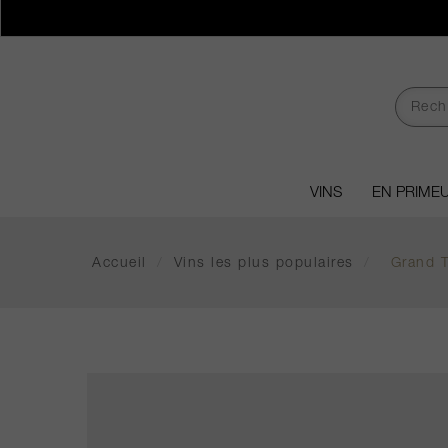
VINS
EN PRIME
Accueil
/
Vins les plus populaires
/
Grand T