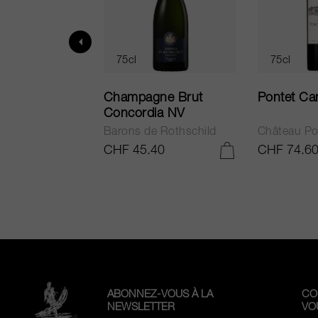
75cl
75cl
ur in Tuscany
Champagne Brut
Pontet Ca
Concordia NV
Barons de Rothschild
Château Po
.25
CHF 45.40
CHF 74.6
AJOUTER AU PANIER
AJOUTER AU PANIER
ABONNEZ-VOUS À LA
CO
NEWSLETTER
VO