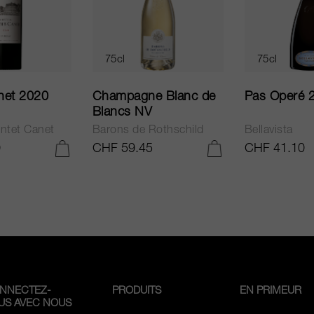
75cl
75cl
net 2020
Champagne Blanc de
Pas Operé 
Blancs NV
ntet Canet
Barons de Rothschild
Bellavista
0
CHF 59.45
CHF 41.10
AJOUTER AU PANIER
AJOUTER AU PANIER
NNECTEZ-
PRODUITS
EN PRIMEUR
US AVEC NOUS