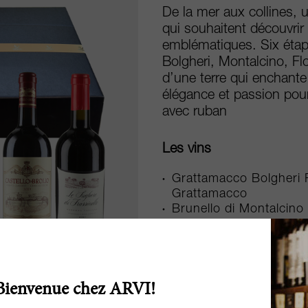
De la mer aux collines, 
qui souhaitent découvrir 
emblématiques. Six étape
Bolgheri, Montalcino, Flo
d’une terre qui enchante 
élégance et passion pour 
avec ruban
Les vins
Grattamacco Bolgheri 
Grattamacco
Brunello di Montalcino
Testamatta 2020, Bibi 
Chianti Classico Gran S
di Brolio, Barone Ricas
Le Sughere di Frassine
Testamatta Bianco 2021
Bienvenue chez ARVI!
Limited edition black 