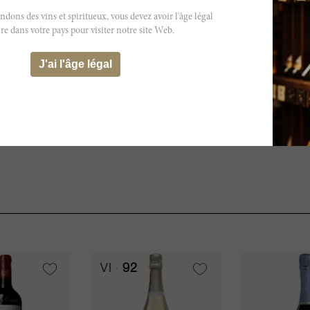
ns des vins et spiritueux, vous devez avoir l'âge légal
re dans votre pays pour visiter notre site Web.
J'ai l'âge légal
VI
92