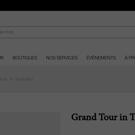
UR
BOUTIQUES
NOS SERVICES
ÉVÉNEMENTS
À P
our in Tuscany
Grand Tour in T