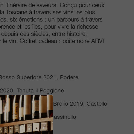
un itinéraire de saveurs. Conçu pour ceux
la Toscane à travers ses vins les plus
s, six émotions : un parcours à travers
rence et les îles, pour vivre la richesse
depuis des siècles, entre histoire,
le vin. Coffret cadeau : boîte noire ARVI
Rosso Superiore 2021, Podere
 2020, Tenuta il Poggione
Graetz
elezione Castello di Brolio 2019, Castello
oli
llo 2021, Rocca di Frassinello
, Bibi Graetz Srl
carton box, 6bts NV