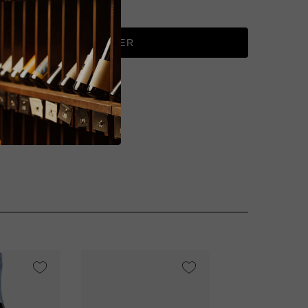
AJOUTER AU PANIER
VI
95