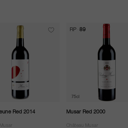
RP
89
75cl
eune Red 2014
Musar Red 2000
 Musar
Château Musar