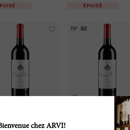
PUISÉ
ÉPUISÉ
RP
92
75cl
ed 2007
Musar Red 2007
Bienvenue chez ARVI!
 Musar
Château Musar