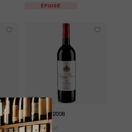
ÉPUISÉ
37.5cl
Musar Red 2008
Château Musar