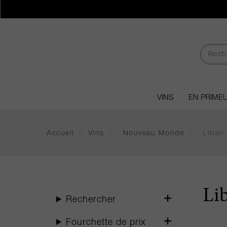
VINS
EN PRIME
Accueil
/
Vins
/
Nouveau Monde
/
Liban
Li
Rechercher
Fourchette de prix