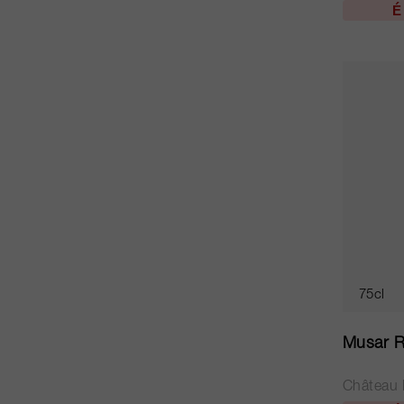
É
75cl
Musar R
Château