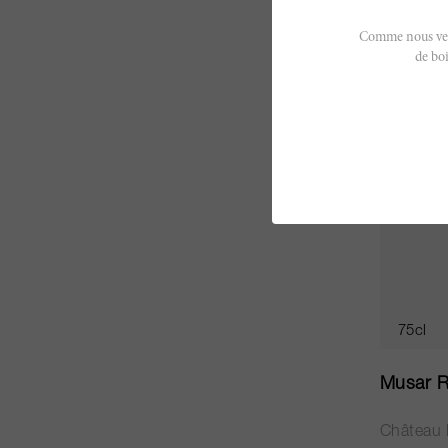
É
Comme nous vendo
de boi
75cl
Musar R
Château