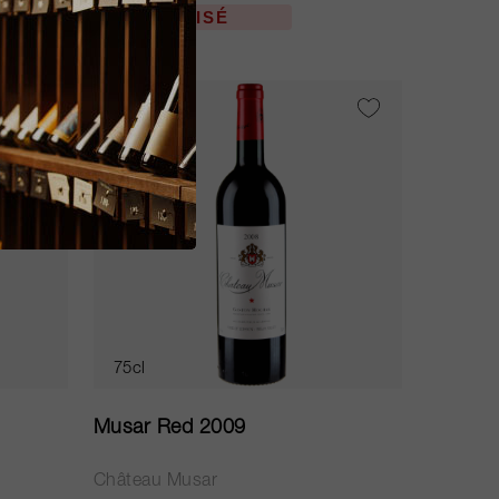
ÉPUISÉ
WS
91
75cl
Musar Red 2009
Château Musar