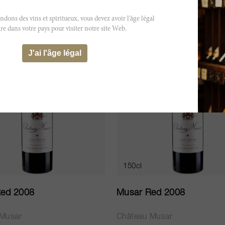
PUISÉ
ÉPUISÉ
ns des vins et spiritueux, vous devez avoir l'âge légal
re dans votre pays pour visiter notre site Web.
J'ai l'âge légal
150cl
ed 2008
Musar Red 2008
 Musar
Château Musar