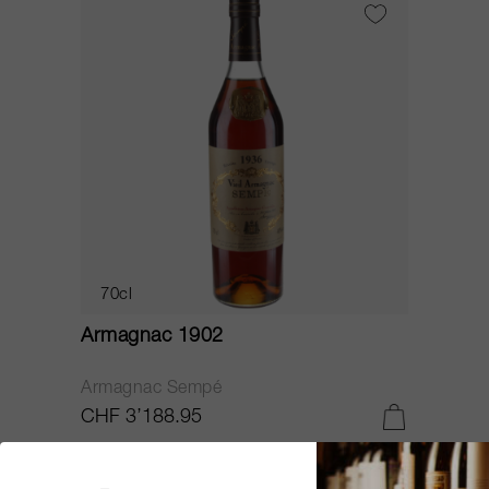
70cl
Armagnac 1902
Armagnac Sempé
CHF 3’188.95