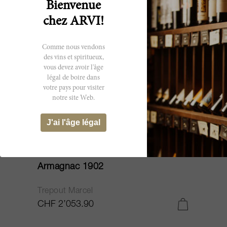
Bienvenue
chez ARVI!
Comme nous vendons
des vins et spiritueux,
vous devez avoir l'âge
légal de boire dans
votre pays pour visiter
notre site Web.
J'ai l'âge légal
70cl
Armagnac 1902
Trepout Marcel
CHF 2’053.90