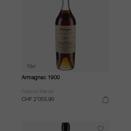
70cl
Armagnac 1900
Trepout Marcel
CHF 2’053.90