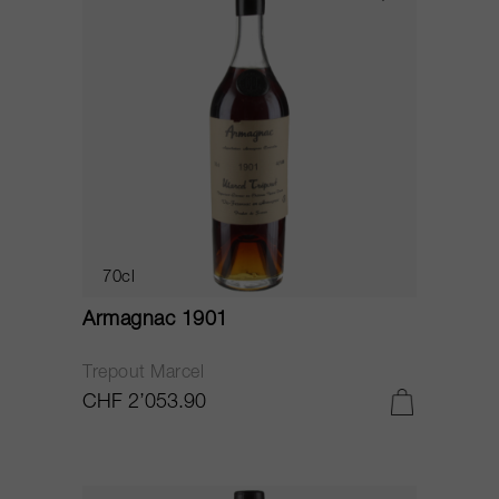
70cl
Armagnac 1901
Trepout Marcel
CHF 2’053.90