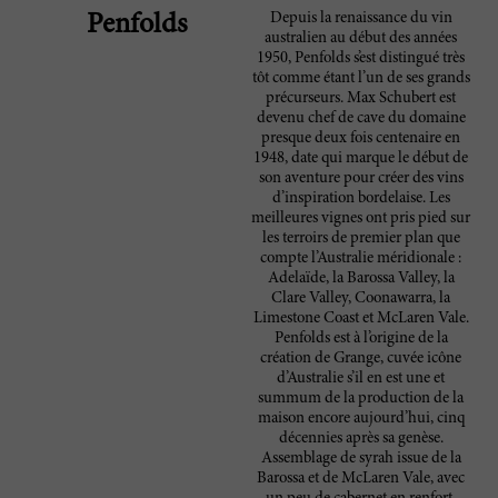
Depuis la renaissance du vin
Penfolds
australien au début des années
1950, Penfolds s’est distingué très
tôt comme étant l’un de ses grands
précurseurs. Max Schubert est
devenu chef de cave du domaine
presque deux fois centenaire en
1948, date qui marque le début de
son aventure pour créer des vins
d’inspiration bordelaise. Les
meilleures vignes ont pris pied sur
les terroirs de premier plan que
compte l’Australie méridionale :
Adelaïde, la Barossa Valley, la
Clare Valley, Coonawarra, la
Limestone Coast et McLaren Vale.
Penfolds est à l’origine de la
création de Grange, cuvée icône
d’Australie s’il en est une et
summum de la production de la
maison encore aujourd’hui, cinq
décennies après sa genèse.
Assemblage de syrah issue de la
Barossa et de McLaren Vale, avec