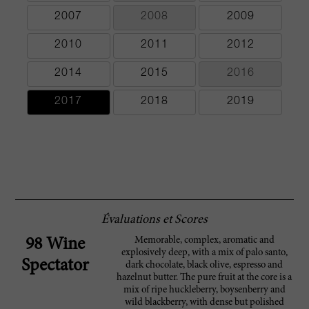
2007
2008
2009
2010
2011
2012
2014
2015
2016
2017
2018
2019
Évaluations et Scores
Memorable, complex, aromatic and
98 Wine
explosively deep, with a mix of palo santo,
Spectator
dark chocolate, black olive, espresso and
hazelnut butter. The pure fruit at the core is a
mix of ripe huckleberry, boysenberry and
wild blackberry, with dense but polished