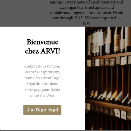
tannins. Savory notes of dried rosemary and
sage, cigar box, dried apricot and
sandalwood linger on the epic finish. Drink
now through 2045. 289 cases imported. —
MW
Strongly marked—as always—by its 100%
96 Robert
American oak elevage, the 2017 Grange
Bienvenue
Parker
backs up the cedar and vanilla notes with
chez ARVI!
ample blackberry and cassis fruit. Full-
bodied, ripe and almost decadently creamy
in the mouth, it's loaded with substance,
concentrated and rich, yet—in the context of
Comme nous vendons
Grange—relatively light and elegant-
des vins et spiritueux,
seeming on the finish. Only the seventh-ever
vous devez avoir l'âge
Grange to be exclusively Shiraz, it originates
légal de boire dans
from Barossa Valley (86%) and McLaren
votre pays pour visiter
Vale (14%); Shiraz from other growing
notre site Web.
regions in South Australia failed to make the
grade this year.
J'ai l'âge légal
Producteur