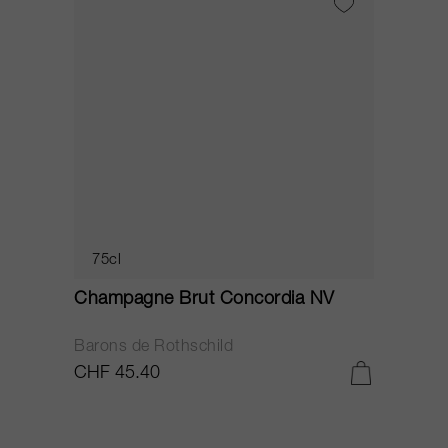
75cl
Champagne Brut Concordia NV
P
Barons de Rothschild
C
CHF 45.40
C