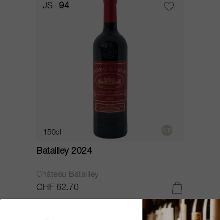
JS
94
150cl
Batailley 2024
Château Batailley
CHF 62.70