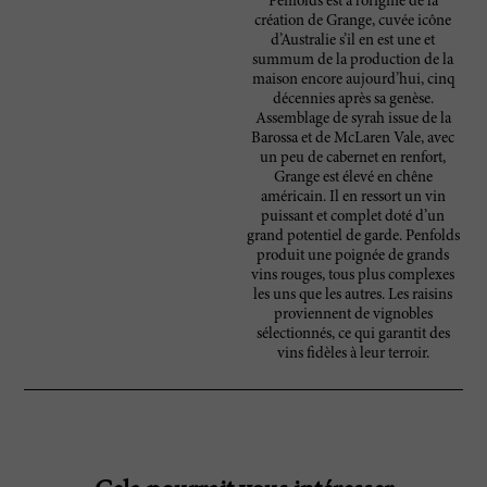
Penfolds est à l’origine de la
création de Grange, cuvée icône
d’Australie s’il en est une et
summum de la production de la
maison encore aujourd’hui, cinq
décennies après sa genèse.
Assemblage de syrah issue de la
Barossa et de McLaren Vale, avec
un peu de cabernet en renfort,
Grange est élevé en chêne
américain. Il en ressort un vin
puissant et complet doté d’un
grand potentiel de garde. Penfolds
produit une poignée de grands
vins rouges, tous plus complexes
les uns que les autres. Les raisins
proviennent de vignobles
sélectionnés, ce qui garantit des
vins fidèles à leur terroir.