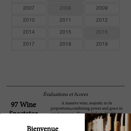
2007
2008
2009
2010
2011
2012
2014
2015
2016
2017
2018
2019
Évaluations et Scores
A massive wine, majestic in its
97 Wine
proportions,combining power and grace in
Spectator
equal measure. Flavors of plum, blackberry,
chocolate and pepper, with hints of cedar,
licorice and mint, swirl through the exotic
Bienvenue
finish. Tannins swarm but don't overwhelm