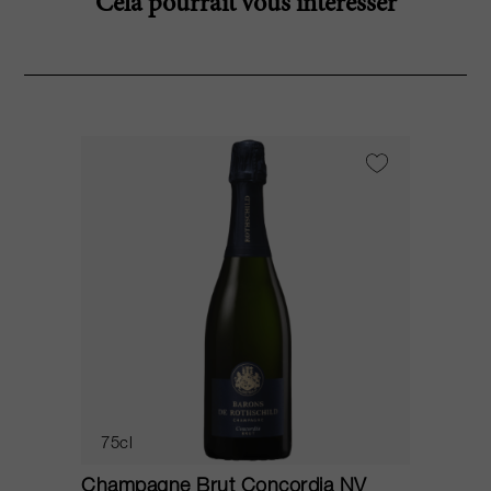
Cela pourrait vous intéresser
75cl
Champagne Brut Concordia NV
P