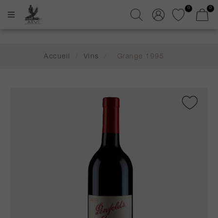
0
0
Accueil
/
Vins
/
Grange 1995