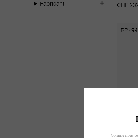
Fabricant
CHF 232
RP
94
600cl
Baffone
Rocca di 
Comme nous vendo