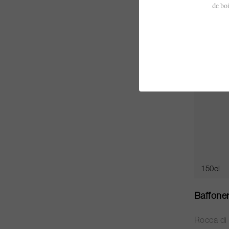
de boi
CHF 1’7
VI
93
150cl
Baffone
Rocca di 