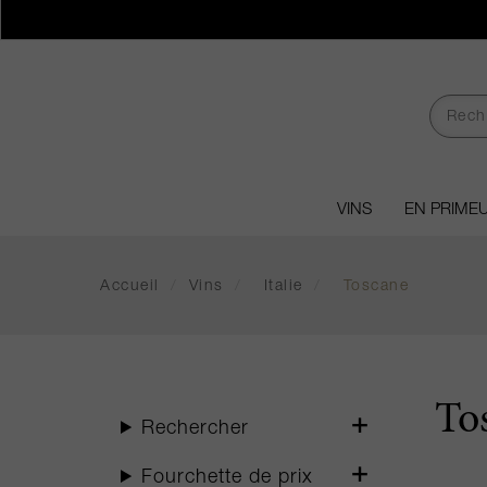
VINS
EN PRIME
Accueil
/
Vins
/
Italie
/
Toscane
To
Rechercher
Fourchette de prix