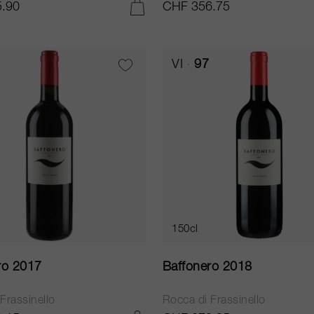
.90
CHF 356.75
AJOUTER AU PANIER
VI
97
150cl
ro 2017
Baffonero 2018
Frassinello
Rocca di Frassinello