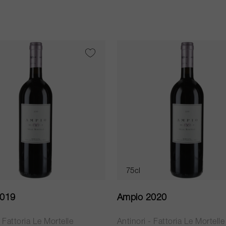
75cl
2019
Ampio 2020
- Fattoria Le Mortelle
Antinori - Fattoria Le Mortelle