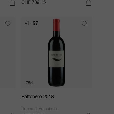
CHF 789.15
AJOUTER AU PANIER
AJOUTER AU PANIER
VI
97
75cl
Baffonero 2018
Rocca di Frassinello