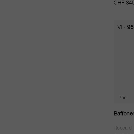
CHF 345
VI
96
75cl
Baffone
Rocca di 