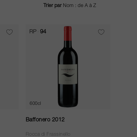
Trier par
RP
94
600cl
Baffonero 2012
Rocca di Frassinello