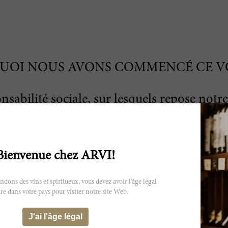
UOI NOUS AVONS COMMENCÉ CE V
nsabilité sociale, sur lesquels repose notre
os décisions dans le sens d'une durabilité t
s sociaux, financiers et opérationnels, mais
durabilité environnementale
.
Bienvenue chez ARVI!
ns des vins et spiritueux, vous devez avoir l'âge légal
re dans votre pays pour visiter notre site Web.
J'ai l'âge légal