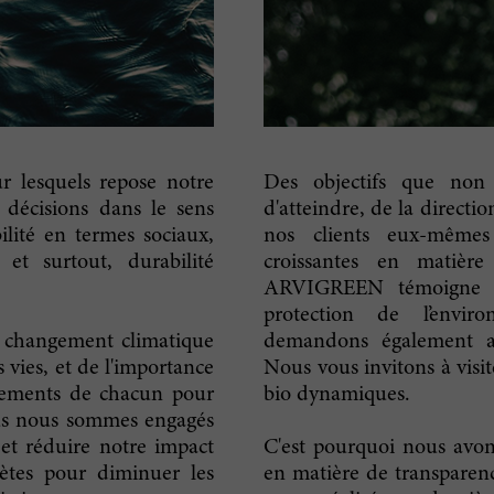
ur lesquels repose notre
Des objectifs que non
s décisions dans le sens
d'atteindre, de la directi
ilité en termes sociaux,
nos clients eux-mêmes
 et surtout, durabilité
croissantes en matièr
ARVIGREEN témoigne de
protection de l’envi
e changement climatique
demandons également au
s vies, et de l'importance
Nous vous invitons à visi
tements de chacun pour
bio dynamiques.
ous nous sommes engagés
et réduire notre impact
C'est pourquoi nous avo
ètes pour diminuer les
en matière de transparenc