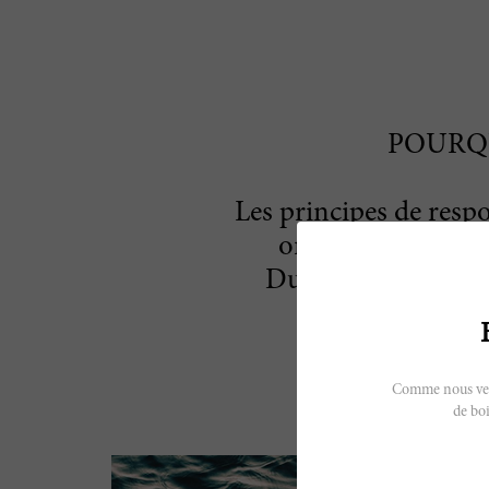
POURQ
Les principes de respo
orientent toutes n
Durabilité en terme
Comme nous vendo
de boi