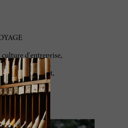
OYAGE
 culture d'entreprise,
otale et concrète.
 aussi, et surtout,