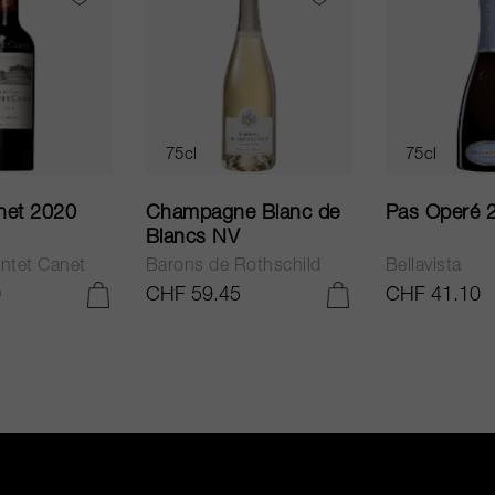
75cl
75cl
net 2020
Champagne Blanc de
Pas Operé 
Blancs NV
ntet Canet
Barons de Rothschild
Bellavista
0
CHF 59.45
CHF 41.10
AJOUTER AU PANIER
AJOUTER AU PANIER