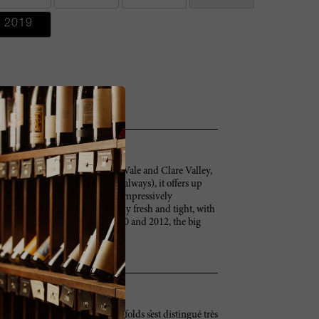
2019
rom Barossa Valley, McLaren Vale and Clare Valley,
 in 100% new American oak (as always), it offers up
, raspberries and blackberries. Impressively
ish, it's nevertheless reasonably fresh and tight, with
n a par with such vintages as 2010 and 2012, the big
au début des années 1950, Penfolds s’est distingué très