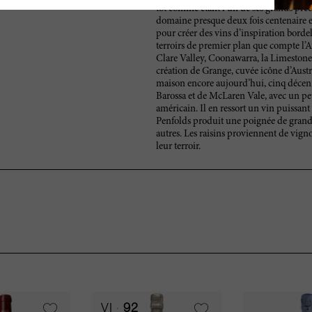
tôt comme étant l’un de ses grands pré
domaine presque deux fois centenaire e
pour créer des vins d’inspiration bordel
terroirs de premier plan que compte l’Au
Clare Valley, Coonawarra, la Limestone 
création de Grange, cuvée icône d’Austr
maison encore aujourd’hui, cinq décenn
Barossa et de McLaren Vale, avec un peu
américain. Il en ressort un vin puissan
Penfolds produit une poignée de grands
autres. Les raisins proviennent de vignob
leur terroir.
VI
92