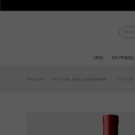
VINS
EN PRIME
Accueil
/
Vins les plus populaires
/
Grange