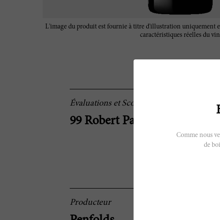
L'image du produit est fournie à titre d'illustration uniquement e
caractéristiques réelles du vin
Évaluations et Scores
99 Robert Parker
Comme nous vendo
de boi
Producteur