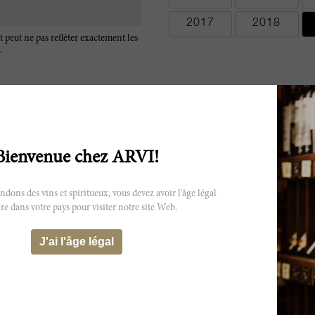
2017
2018
t peut ne pas refléter exactement les
.
Bienvenue chez ARVI!
The 2016 Grange includes 3% Cabernet Sauvignon and was sourced f
with a little bit from Magill Estate, in the suburbs of Adelaide. Aged
ns des vins et spiritueux, vous devez avoir l'âge légal
trademark lifted aromas plus scents of vanilla, toasted coconut, cedar
concentrated and full-bodied, with an extraordinarily long, velvety fin
re dans votre pays pour visiter notre site Web.
decades of cellaring potential if properly stored. Certainly at least o
question is whether it will ultimately reach triple digits
J'ai l'âge légal
Depuis la renaissance du vin australien 