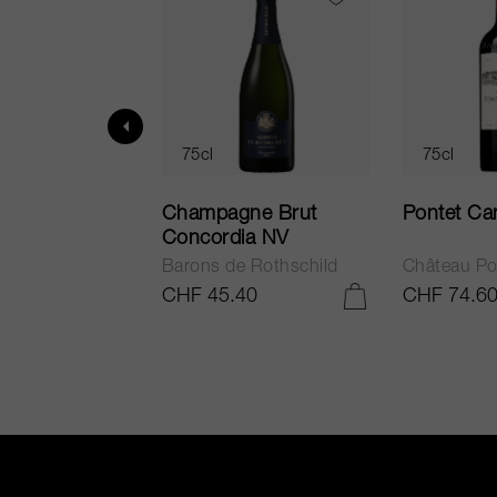
75cl
75cl
ur in Tuscany
Champagne Brut
Pontet Ca
Concordia NV
Barons de Rothschild
Château Po
.25
CHF 45.40
CHF 74.6
AJOUTER AU PANIER
AJOUTER AU PANIER