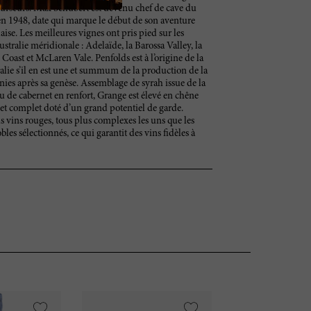
curseurs. Max Schubert est devenu chef de cave du
n 1948, date qui marque le début de son aventure
aise. Les meilleures vignes ont pris pied sur les
stralie méridionale : Adelaïde, la Barossa Valley, la
Coast et McLaren Vale. Penfolds est à l’origine de la
alie s’il en est une et summum de la production de la
ies après sa genèse. Assemblage de syrah issue de la
 de cabernet en renfort, Grange est élevé en chêne
t et complet doté d’un grand potentiel de garde.
 vins rouges, tous plus complexes les uns que les
les sélectionnés, ce qui garantit des vins fidèles à
VI
95