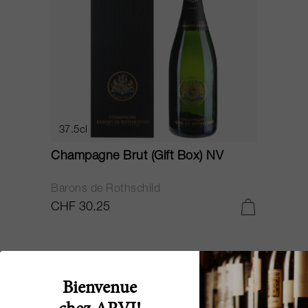
37.5cl
Champagne Brut (Gift Box) NV
Barons de Rothschild
CHF 30.25
Bienvenue