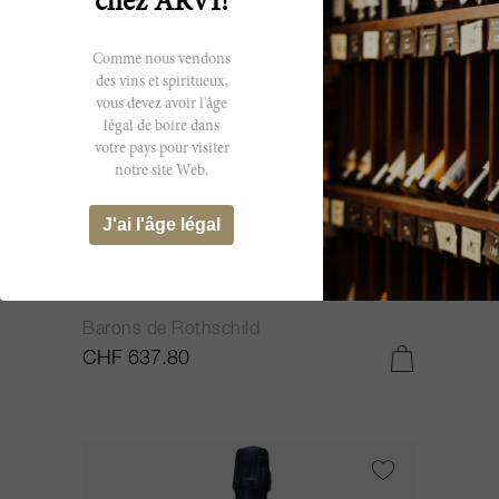
chez ARVI!
Comme nous vendons
des vins et spiritueux,
vous devez avoir l'âge
légal de boire dans
votre pays pour visiter
notre site Web.
J'ai l'âge légal
600cl
Champagne Brut Concordia NV
Barons de Rothschild
CHF 637.80