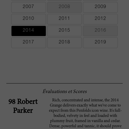
2007
2008
2009
2010
2011
2012
2014
2015
2016
2017
2018
2019
Évaluations et Scores
Rich, concentrated and intense, the 2014
98 Robert
Grange delivers exactly what we've come to
Parker
expect from this Penfolds icon wine. It's full-
bodied, velvety in feel and loaded with
plummy fruit, framed in vanilla and cedar.
Dense, powerful and tannic, it should prove