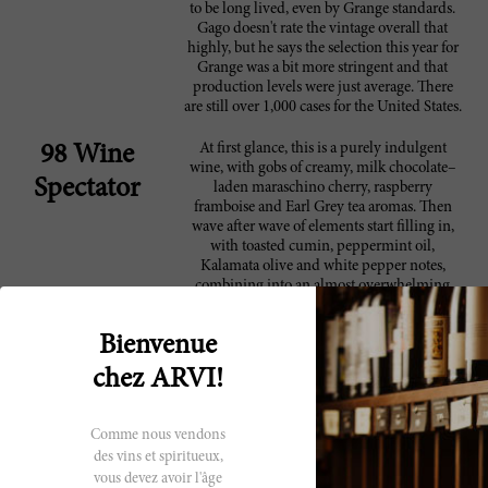
to be long lived, even by Grange standards.
Gago doesn't rate the vintage overall that
highly, but he says the selection this year for
Grange was a bit more stringent and that
production levels were just average. There
are still over 1,000 cases for the United States.
At first glance, this is a purely indulgent
98 Wine
wine, with gobs of creamy, milk chocolate–
Spectator
laden maraschino cherry, raspberry
framboise and Earl Grey tea aromas. Then
wave after wave of elements start filling in,
with toasted cumin, peppermint oil,
Kalamata olive and white pepper notes,
combining into an almost overwhelming
amount of details. Becomes indulgent again
on the long, lush finish. Drink now through
Bienvenue
2035. 1,088 cases imported. — MW
chez ARVI!
Shows a cooler and more savory style from
96 James
the get go. Darker, spicy aromas with notes of
Suckling
clove and soy, blackberries, bracken and
Comme nous vendons
wood, dried orange and dark chocolate. The
des vins et spiritueux,
depth of flavor is undeniable. There's
vous devez avoir l'âge
elegance here too, in the sense that it is