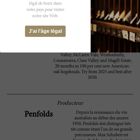
légal de boire dans
chiseled and contained, only broadening out
at the finish. This has some growth to come
votre pays pour visiter
in the bottle. Peter Gago’s description of the
notre site Web.
tannins as 'slaty' is spot on; they are dark,
stony and slick, smooth and strong. The
J'ai l'âge légal
flavors hang long into a tight, toasty and
spicy finish. Luxuriant, long and powerful. A
blend of 98 per cent shiraz and two per cent
cabernet sauvignon, sourced from Barossa
Valley, McLaren Vale, Wrattonbully,
Coonawarra, Clare Valley and Magill Estate.
20 months in 100 per cent new American-
oak hogsheads. Try from 2025 and best after
2030.
Producteur
Depuis la renaissance du vin
Penfolds
australien au début des années
1950, Penfolds s’est distingué très
tôt comme étant l’un de ses grands
précurseurs. Max Schubert est