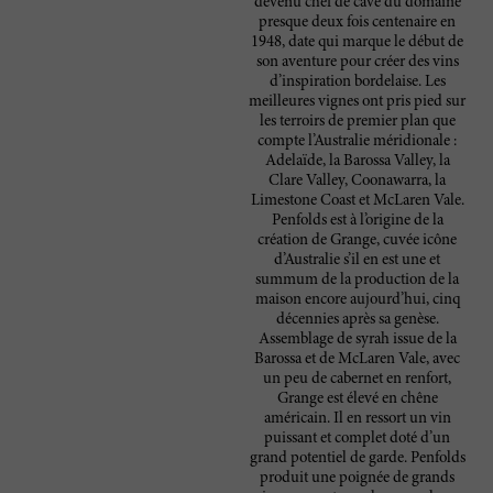
devenu chef de cave du domaine
presque deux fois centenaire en
1948, date qui marque le début de
son aventure pour créer des vins
d’inspiration bordelaise. Les
meilleures vignes ont pris pied sur
les terroirs de premier plan que
compte l’Australie méridionale :
Adelaïde, la Barossa Valley, la
Clare Valley, Coonawarra, la
Limestone Coast et McLaren Vale.
Penfolds est à l’origine de la
création de Grange, cuvée icône
d’Australie s’il en est une et
summum de la production de la
maison encore aujourd’hui, cinq
décennies après sa genèse.
Assemblage de syrah issue de la
Barossa et de McLaren Vale, avec
un peu de cabernet en renfort,
Grange est élevé en chêne
américain. Il en ressort un vin
puissant et complet doté d’un
grand potentiel de garde. Penfolds
produit une poignée de grands