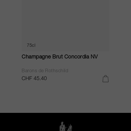
75cl
Champagne Brut Concordia NV
P
Barons de Rothschild
C
CHF 45.40
C