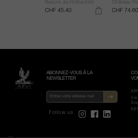
Barons de Rothschild
Château Po
.25
CHF 45.40
CHF 74.6
AJOUTER AU PANIER
AJOUTER AU PANIER
ABONNEZ-VOUS À LA
CO
NEWSLETTER
VO
AR
Vi
So
68
Follow us