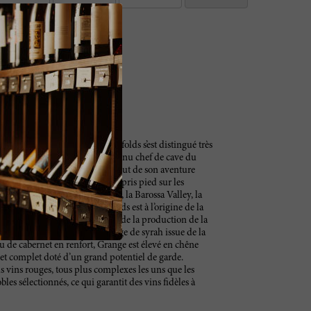
2019
au début des années 1950, Penfolds s’est distingué très
curseurs. Max Schubert est devenu chef de cave du
n 1948, date qui marque le début de son aventure
aise. Les meilleures vignes ont pris pied sur les
stralie méridionale : Adelaïde, la Barossa Valley, la
Coast et McLaren Vale. Penfolds est à l’origine de la
alie s’il en est une et summum de la production de la
ies après sa genèse. Assemblage de syrah issue de la
 de cabernet en renfort, Grange est élevé en chêne
t et complet doté d’un grand potentiel de garde.
 vins rouges, tous plus complexes les uns que les
les sélectionnés, ce qui garantit des vins fidèles à