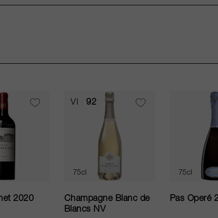
VI
92
75cl
75cl
net 2020
Champagne Blanc de
Pas Operé 
Blancs NV