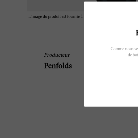
L'image du produit est fournie à titre d'illustration uniquement e
caractéristiques réelles du vin
Comme nous vendo
Producteur
de boi
Penfolds