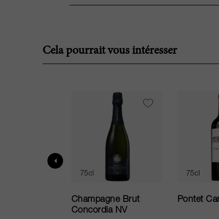
Cela pourrait vous intéresser
75cl
75cl
ur in Tuscany
Champagne Brut
Pontet Ca
Concordia NV