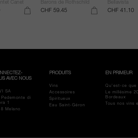
ntet Canet
Barons de Rothschild
Bellavista
0
CHF 59.45
CHF 41.10
AJOUTER AU PANIER
AJOUTER AU PANIER
NNECTEZ-
PRODUITS
EN PRIMEUR
US AVEC NOUS
Vins
Qu'est-ce que
VI SA
Accessoires
Le millésime 2
Bordeaux
a Pedemonte di
Spiritueux
pra 1
Tous nos vins 
Eau Saint-Géron
18 Melano