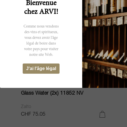
Bienvenue
chez ARVI!
Comme nous vendons
des vins et spiritueux,
vous devez avoir l'âge
légal de boire dans
votre pays pour visiter
notre site Web.
J'ai l'âge légal
75cl
Glass Water (2x) 11852 NV
Zalto
CHF 75.05