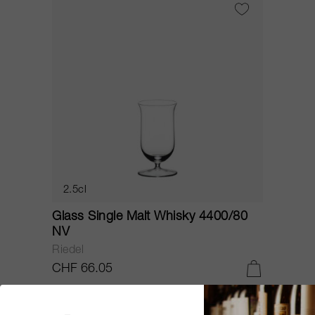
2.5cl
Glass Single Malt Whisky 4400/80
NV
Riedel
CHF 66.05