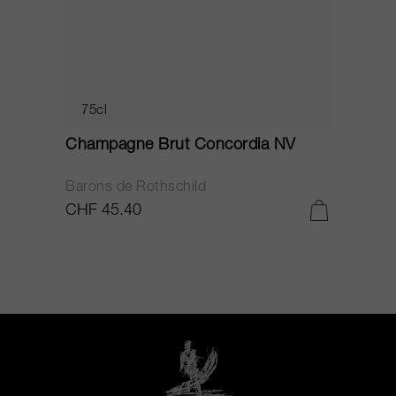
75cl
Champagne Brut Concordia NV
P
Barons de Rothschild
C
CHF 45.40
C