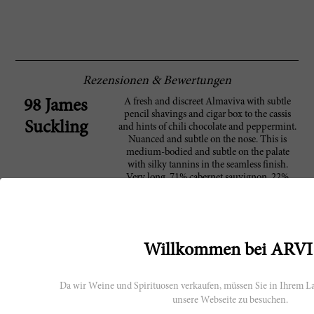
Rezensionen & Bewertungen
A fresh and discreet Almaviva with subtle
98 James
pencil shavings and cigar box to the cassis
Suckling
and hints of chili chocolate and peppermint.
Nuanced and subtle on the nose. This is
medium-bodied and subtle on the palate
with silky tannins in the seamless finish.
Very long. 71% cabernet sauvignon, 22%
carmenere, 5% cabernet franc and 2% petit
verdot. Drinkable now, but it will take its
time to deliver complexity.
Willkommen bei ARVI
Hersteller
Da wir Weine und Spirituosen verkaufen, müssen Sie in Ihrem La
Ein Joint Venture zwischen einer
Baron Philippe de
unsere Webseite zu besuchen.
der größten kommerziellen