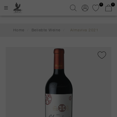
0
0
Home
/
Beliebte Weine
/
Almaviva 2021