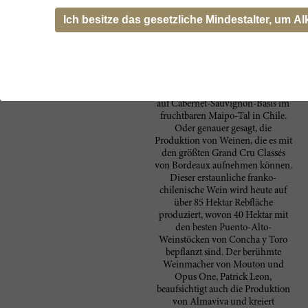
Rothschild and
Weinkellereien Chiles, Concha y
Toro, und der berühmtesten
Ich besitze das gesetzliche Mindestalter, um Al
Concha Y Toro
Bordelaiser Familie Mouton-
Rothschild hatte das absolute
Premium-Projekt Almaviva zur
Folge. Ziel dieses 1997
gegründeten Zusammenschlusses
war die Produktion von Weinen
auf Cabernet-Sauvignon-Basis im
fruchtbaren Maipo-Tal in Chile.
Oder genauer gesagt, die
Produktion von Weinen, die es mit
den größten Grand Cru Classés
von Bordeaux aufnehmen können.
Dieser erstaunliche franko-
chilenische Wein wird heute auf
über 85 Hektar Rebfläche
produziert, wovon 40 Hektar mit
den besten Puento-Alto-
Weinstöcken von Concha y Toro
bepflanzt sind. Der berühmte
Weinmacher von Mouton und
Opus One, Patrick Leon,
beaufsichtigt auch die Produktion
von Almaviva und kreiert