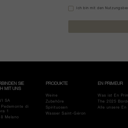
Ich bin mit den Nutzungsbe
RBINDEN SIE
PRODUKTE
EN PRIMEUR
CH MIT UNS
Weine
Was ist En Pri
VI SA
Zubehöre
The 2025 Bord
a Pedemonte di
Spirituosen
Alle unsere En
pra 1
Wasser Saint-Géron
18 Melano