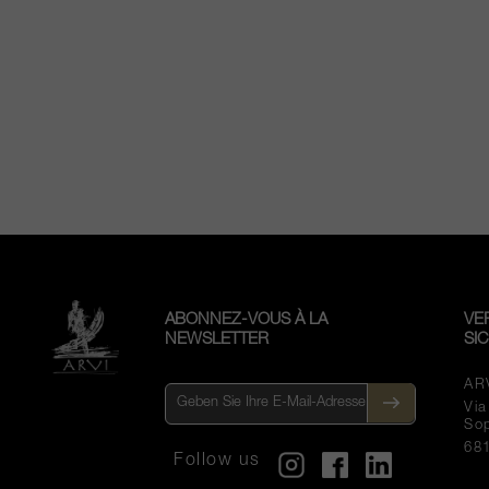
ABONNEZ-VOUS À LA
VE
NEWSLETTER
SI
AR
Vi
So
68
Follow us