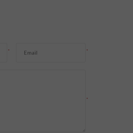
*
*
*