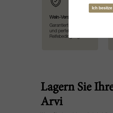
Ich besitze
Wein-Versicherung
Garantierter Schutz
und perfekte
Reifebedingungen
Lagern Sie Ihr
Arvi