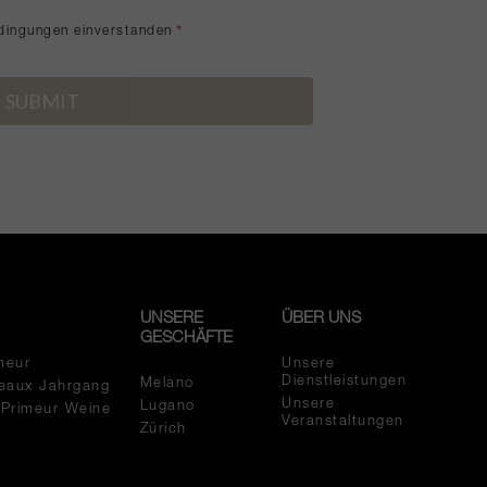
dingungen einverstanden
*
UNSERE
ÜBER UNS
GESCHÄFTE
meur
Unsere
Dienstleistungen
Melano
eaux Jahrgang
Unsere
Lugano
 Primeur Weine
Veranstaltungen
Zürich