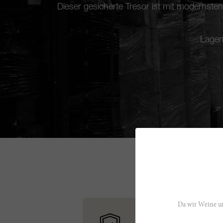
Dieser gesicherte Tresor ist mit modernste
Lager
Da wir Weine un