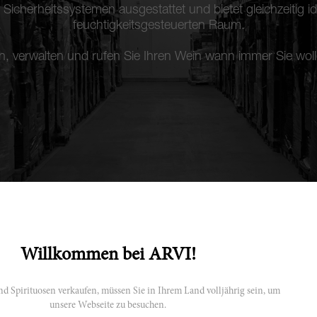
n Sicherheitssystemen ausgestattet und bietet gleichzeitig
feuchtigkeitsgesteuerten Raum.
n, verwalten und rufen Sie Ihren Wein wann immer Sie woll
Willkommen bei ARVI!
d Spirituosen verkaufen, müssen Sie in Ihrem Land volljährig sein, um
unsere Webseite zu besuchen.