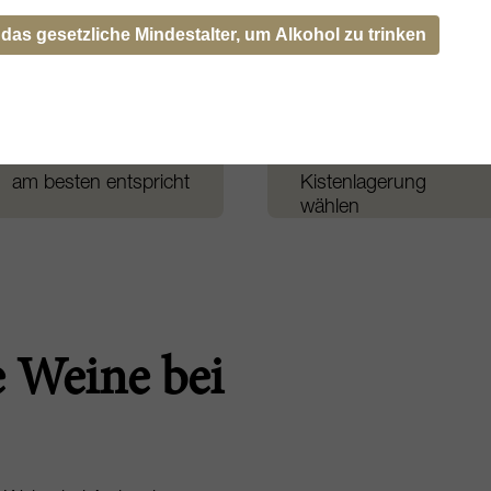
 das gesetzliche Mindestalter, um Alkohol zu trinken
Lieferung
Verwalten Sie Ihre
Weine auf einfache
Wählen Sie den
Weise
Transporteur, der
Ihren Bedürfnissen
Paletten- oder
am besten entspricht
Kistenlagerung
wählen
e Weine bei