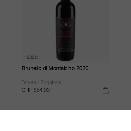
1200cl
Brunello di Montalcino 2020
Tenuta il Poggione
CHF 854.00
VI
95