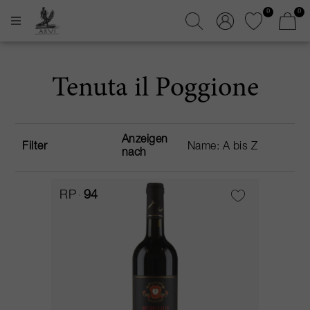
0
0
Tenuta il Poggione
Anzeigen
Filter
nach
RP
94