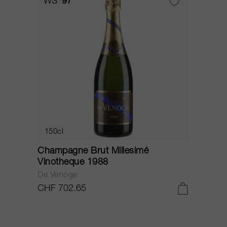
WS
97
150cl
Champagne Brut Millesimé
Vinotheque 1988
De Venoge
CHF 702.65