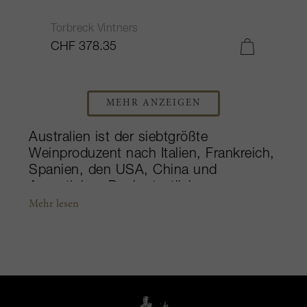
Torbreck Vintners
CHF 378.35
MEHR ANZEIGEN
Australien ist der siebtgrößte
Weinproduzent nach Italien, Frankreich,
Spanien, den USA, China und
Argentinien. Dank staatlicher
Subventionen wurde die Produktion in
Mehr lesen
den frühen 2000ern extrem
ausgeweitet, so dass die erzeugte
Weinmenge in nur fünf Jahren um 73%
anstieg. Dies hatte wiederum einen
beachtlichen Überschuss zur Folge,
wonach die Regierung ein extensives