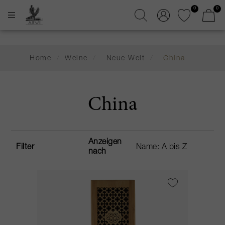
0
0
Home
/
Weine
/
Neue Welt
/
China
China
Anzeigen
Filter
nach