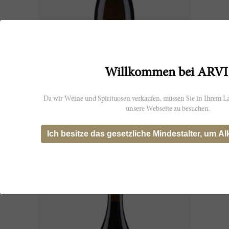
75cl
Willkommen bei ARVI
Alberelli di Giodo Carricante 2023
Da wir Weine und Spirituosen verkaufen, müssen Sie in Ihrem La
unsere Webseite zu besuchen.
Giodo
CHF 54.05
Ich besitze das gesetzliche Mindestalter, um Al
JS
96