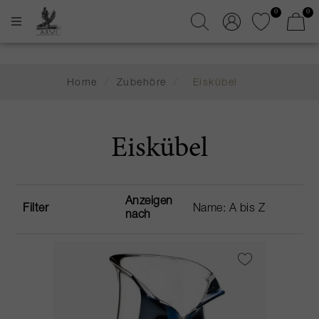
0
0
Home
/
Zubehöre
/
Eiskübel
Eiskübel
Anzeigen
Filter
nach