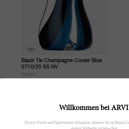
75cl
Black Tie Champagne Cooler Blue
0710/25 S5 NV
Riedel
CHF 420.40
Willkommen bei ARVI
Da wir Weine und Spirituosen verkaufen, müssen Sie in Ihrem La
unsere Webseite zu besuchen.