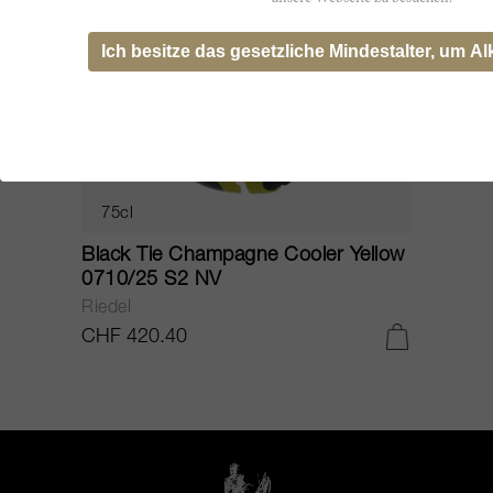
Ich besitze das gesetzliche Mindestalter, um Al
75cl
Black Tie Champagne Cooler Yellow
0710/25 S2 NV
Riedel
CHF 420.40