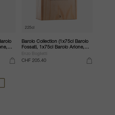
225cl
Barolo
Barolo Collection (1x75cl Barolo
one,
Fossati, 1x75cl Barolo Arione,
2008
1x75cl Barolo CaseNere) 2011
Enzo Boglietti
CHF 205.40
IN DEN WARENKORB LEGEN
IN DEN WARENKORB LEGEN