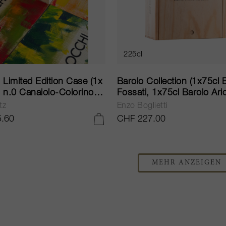
225cl
 Limited Edition Case (1x
Barolo Collection (1x75cl 
 n.0 Canaiolo-Colorino,
Fossati, 1x75cl Barolo Ari
chi n.1 Sangiovese, 1x
1x75cl Barolo CaseNere) 
tz
Enzo Boglietti
 n.8 Canaiolo) 2022
.60
CHF 227.00
IN DEN WARENKORB LEGEN
MEHR ANZEIGEN