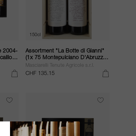
150cl
e 2004-
Assortment "La Botte di Gianni"
aillou,
(1x 75 Montepulciano D'Abruzzo
ion,
Riserva 2017, 1x 75 Trebbiano
Masciarelli Tenute Agricole s.r.l.
,
D'Abruzzo Riserva 2017) 2017
CHF 135.15
IN DEN WARENKORB LEGEN
IN DEN WARENKORB LEGEN