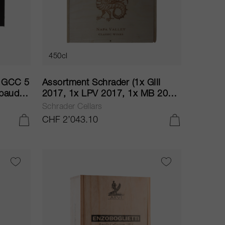
450cl
t GCC 5
Assortment Schrader (1x GIII
abaud,
2017, 1x LPV 2017, 1x MB 2017,
afaurie
2x RBS 2017, 1x T6 2017) 2017
Schrader Cellars
nche,
CHF 2’043.10
IN DEN WARENKORB LEGEN
IN DEN WARENKORB LEGEN