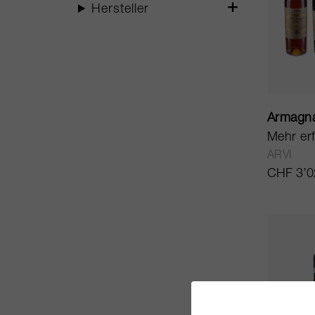
Hersteller
Armagna
Mehr er
ARVI
CHF 3’0