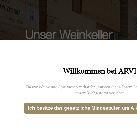
Unser Weinkeller
Alle Weine, die wir anbieten, sind Eigentum unseres
Unternehmens und werden in unseren Weinkellern
gelagert. Die sofortige Verfügbarkeit der Produkte in
Verbindung mit einer großen Auswahl ermöglicht es
Willkommen bei ARVI
uns, einen schnellen, tadellosen und effizienten
Service zu bieten. Die Lager sind mit Geräten zur
Da wir Weine und Spirituosen verkaufen, müssen Sie in Ihrem La
Temperatur- und Feuchtigkeitskontrolle ausgestattet,
unsere Webseite zu besuchen.
um die Flaschen in perfektem Zustand zu halten und
vollständig zu versichern. Jede einzelne Kiste wird
Ich besitze das gesetzliche Mindestalter, um Al
bei der Annahme kontrolliert und von einem
professionellen Personal bewertet, fotografiert und
im Lagerverwaltungssystem registriert, das eine
vollständige Rückverfolgbarkeit garantiert.