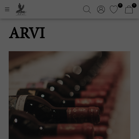
0
0
ARVI