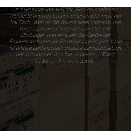
«Alles, was wir tun, tun wir aus Liebe zum Wein.
Und wir lieben ihn, weil der Wein die schönsten
Momente unseres Lebens unterstreicht, nicht nur
bei Tisch. Wein ist die Wärme eines Lachens, das
Vergnügen eines Gesprächs, er stärkt die
Bindungen und erneuert das Gefühl der
Freundschaft und der Familienzugehörigkeit. Wein
ist unsere Leidenschaft: dieselbe Leidenschaft, die
uns mit unseren Kunden verbindet».
– Paolo
Cattaneo, Arvi-Vorsitzender