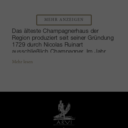
MEHR ANZEIGEN
Das älteste Champagnerhaus der
Region produziert seit seiner Gründung
1729 durch Nicolas Ruinart
ausschließlich Champagner. Im Jahr
1769 war dies die erste Kellerei, die
Mehr lesen
Flaschen in Holzkisten verschickte, was
ansonsten ein Ding der Unmöglichkeit
war, da Champager nicht wie stiller
Wein in Fässern transportiert werden
kann. Unter den großen Weinkellereien
in Reims hat Ruinart in den
vergangenen Jahren ein eher
zurückhaltendes Auftreten gepflegt,
trotz Übernahme durch den
Luxusgüterkonzern LVMH. Die Qualität