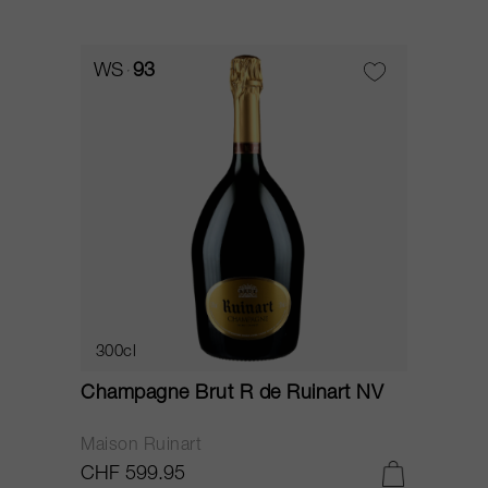
WS
93
300cl
Champagne Brut R de Ruinart NV
Maison Ruinart
CHF 599.95