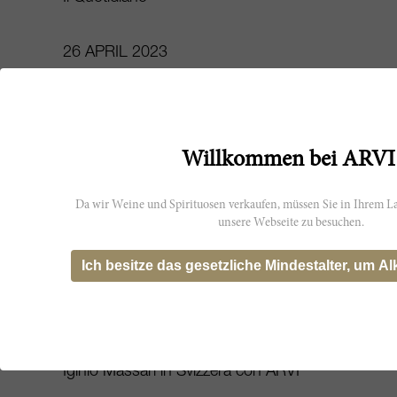
26 APRIL 2023
VV Wine
SIX VINTAGES OF VIÑEDO
CHADWICK
Willkommen bei ARVI
12 APRIL 2023
Da wir Weine und Spirituosen verkaufen, müssen Sie in Ihrem La
VV Wine
unsere Webseite zu besuchen.
BELLO E BUONO: IGINIO MASSARI
@ARTRUST
Ich besitze das gesetzliche Mindestalter, um Al
15 MÄRZ 2023
Sweetzerland
Iginio Massari in Svizzera con ARVI