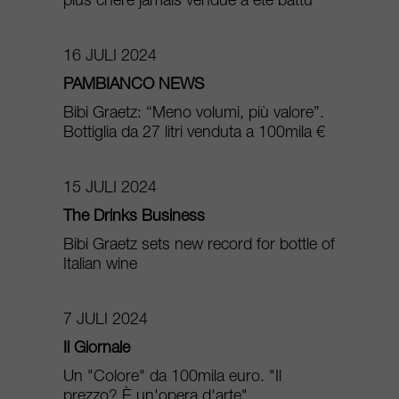
plus chère jamais vendue a été battu
16 JULI 2024
PAMBIANCO NEWS
Bibi Graetz: “Meno volumi, più valore”.
Bottiglia da 27 litri venduta a 100mila €
15 JULI 2024
The Drinks Business
Bibi Graetz sets new record for bottle of
Italian wine
7 JULI 2024
Il Giornale
Un "Colore" da 100mila euro. "Il
prezzo? È un'opera d'arte"