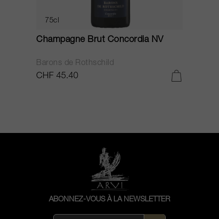
75cl
Champagne Brut Concordia NV
P
Barons de Rothschild
C
CHF 45.40
C
ABONNEZ-VOUS À LA NEWSLETTER