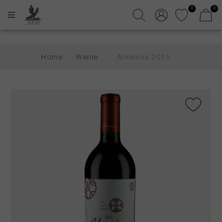
0
0
Home
/
Weine
/
Almaviva 2015