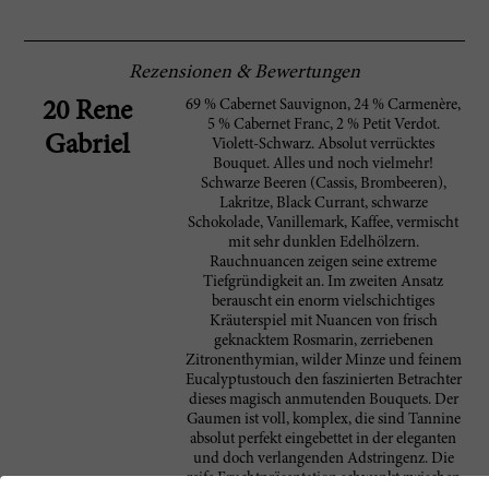
Rezensionen & Bewertungen
69 % Cabernet Sauvignon, 24 % Carmenère,
20 Rene
5 % Cabernet Franc, 2 % Petit Verdot.
Gabriel
Violett-Schwarz. Absolut verrücktes
Bouquet. Alles und noch vielmehr!
Schwarze Beeren (Cassis, Brombeeren),
Lakritze, Black Currant, schwarze
Schokolade, Vanillemark, Kaffee, vermischt
mit sehr dunklen Edelhölzern.
Rauchnuancen zeigen seine extreme
Tiefgründigkeit an. Im zweiten Ansatz
berauscht ein enorm vielschichtiges
Kräuterspiel mit Nuancen von frisch
geknacktem Rosmarin, zerriebenen
Zitronenthymian, wilder Minze und feinem
Eucalyptustouch den faszinierten Betrachter
dieses magisch anmutenden Bouquets. Der
Gaumen ist voll, komplex, die sind Tannine
absolut perfekt eingebettet in der eleganten
und doch verlangenden Adstringenz. Die
reife Fruchtpräsentation schwankt zwischen