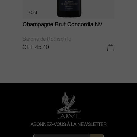
75cl
Champagne Brut Concordia NV
P
Barons de Rothschild
C
CHF 45.40
C
ABONNEZ-VOUS À LA NEWSLETTER