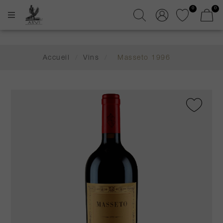
0
0
Accueil
/
Vins
/
Masseto 1996