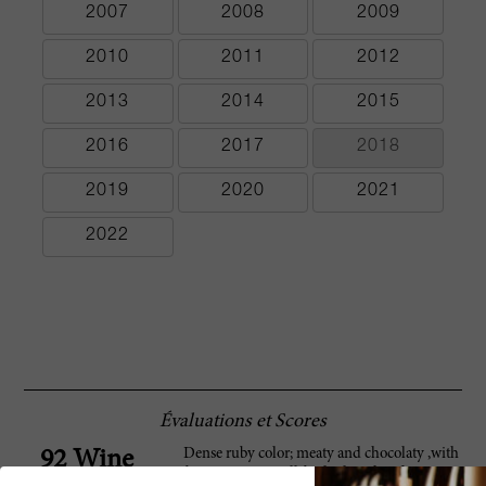
2007
2008
2009
2010
2011
2012
2013
2014
2015
2016
2017
2018
2019
2020
2021
2022
Évaluations et Scores
Dense ruby color; meaty and chocolaty ,with
92 Wine
berry aromas. Full-bodied, with soft tannins