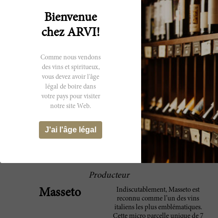
Spectator
and a long, caressing finish, it shows loads of
character. It's just starting to come around
Bienvenue
now. Not as impressive as I expected but
excellent.--Masseto non-blind vertical. Drink
chez ARVI!
now. 2,915 cases made. ?JS
In 1996 the flowering was delayed and the
91 Robert
Comme nous vendons
summer was on the cool side. Only a spell of
des vins et spiritueux,
Parker
heat towards the end of the season allowed
vous devez avoir l'âge
the fruit to ripen. As a result, the 1996
légal de boire dans
Masseto is both fresh, but also rather
votre pays pour visiter
compact. It possesses gorgeous, well-
notre site Web.
delineated aromatics and plenty of
complexity but not the depth or richness to
improve materially from here. Anticipated
J'ai l'âge légal
maturity: 2011-2018.
Producteur
Indiscutablement, Masseto est
Masseto
reconnu comme l’un des vins
italiens les plus emblématiques.
Cette micro parcelle unique de 7