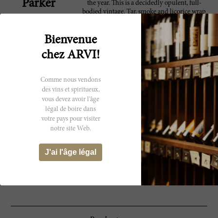
Parker
the year. This is a decidedly opulent, full-
bodied vintage. Tar, smoke and licorice wrap
around the huge finish. My preference was
for the 1988 in this first flight, but to tell the
Bienvenue
truth all of three last wines were spectacular.
Anticipated maturity: 2011-2015.
chez ARVI!
The 1990 Masseto comes across as quite ripe
95 Robert
and almost exotic, very much in the style of
Comme nous vendons
Parker
the year. This is a decidedly opulent, full-
des vins et spiritueux,
bodied vintage. Tar, smoke and licorice wrap
vous devez avoir l'âge
around the huge finish. My preference was
for the 1988 in this first flight, but to tell the
légal de boire dans
truth all of three last wines were spectacular.
votre pays pour visiter
Anticipated maturity: 2011-2015.
notre site Web.
This has always been a beautifully elegant
90 Wine
J'ai l'âge légal
wine, offering wonderful aromas and flavors
Spectator
of currants, berries and earth. It's medium- to
full-bodied, with refined tannins.--Masseto
non-blind vertical. Drink now. ?JS