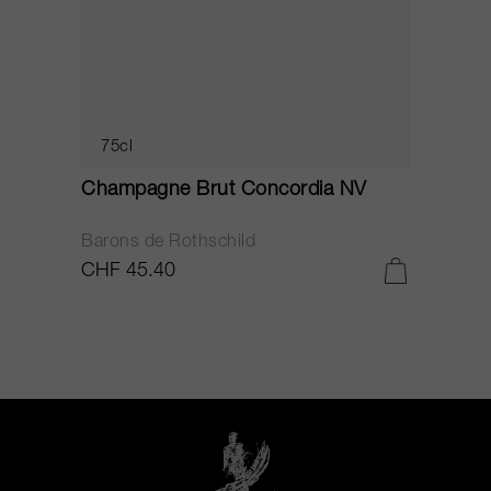
75cl
Champagne Brut Concordia NV
P
Barons de Rothschild
C
CHF 45.40
C