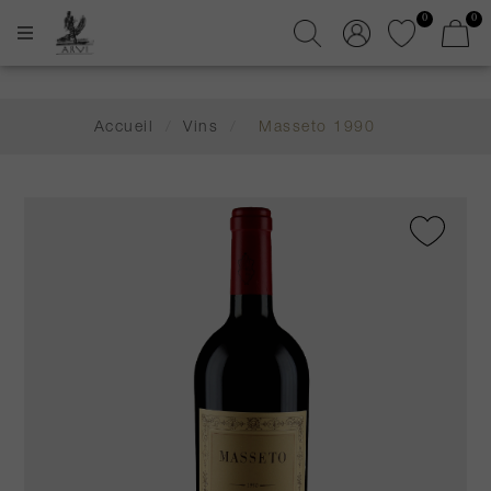
0
0
Accueil
/
Vins
/
Masseto 1990