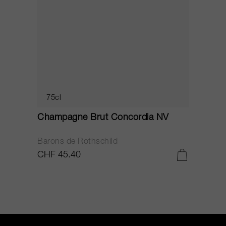
75cl
Champagne Brut Concordia NV
P
Barons de Rothschild
C
CHF 45.40
C