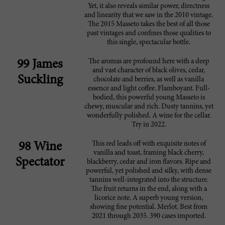
Yet, it also reveals similar power, directness
and linearity that we saw in the 2010 vintage.
The 2015 Masseto takes the best of all those
past vintages and confines those qualities to
this single, spectacular bottle.
The aromas are profound here with a deep
99 James
and vast character of black olives, cedar,
Suckling
chocolate and berries, as well as vanilla
essence and light coffee. Flamboyant. Full-
bodied, this powerful young Masseto is
chewy, muscular and rich. Dusty tannins, yet
wonderfully polished. A wine for the cellar.
Try in 2022.
This red leads off with exquisite notes of
98 Wine
vanilla and toast, framing black cherry,
Spectator
blackberry, cedar and iron flavors. Ripe and
powerful, yet polished and silky, with dense
tannins well-integrated into the structure.
The fruit returns in the end, along with a
licorice note. A superb young version,
showing fine potential. Merlot. Best from
2021 through 2035. 390 cases imported.