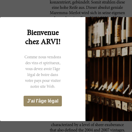
konzentriert, gebündelt. Somit strahlen diese
eine hohe Reife aus. Dieser absolut geniale
Maremma-Merlot wird sich in seine eigenen
Legenden einreihen. 20/20 2020 – 2028
The release of this wine comes at a very
100 Robert
Bienvenue
happy time for the Masseto brand. The
Parker
stunning 2015 Masseto is hitting the market
chez ARVI!
just as the final touches are being made to the
new Masseto winery. I'm told that Masseto
might one day see other wines made under
Comme nous vendons
that same roof, so we can't exclude a future
des vins et spiritueux,
enlargement of the Masseto portfolio. The
vous devez avoir l'âge
Masseto vineyard now covers seven hectares
légal de boire dans
(divided into three plots), and the vines
votre pays pour visiter
range from 30 to 40 years old. The wine is
notre site Web.
absolutely teeming with sensorial spirit that
is transmitted through the bounty of the
bouquet and the solid tannins of the
J'ai l'âge légal
mouthfeel. Nothing about the wine goes
unnoticed or unchecked. Its many working
pieces fit together with precision like a well-
oiled machine. The 2015 vintage is
characterized by a level of sheer exuberance
that also defined the 2004 and 2007 vintages.