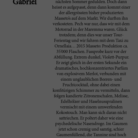
Gabriel
nächsten Sommer gedulden. Doch dann
heisst es aufgepasst, denn dann kommt einer
der allergrössten bisher produzierten
Masseto’s auf dem Markt. Wir durften ihn
verkosteten. Pech war nur, dass wir mit dem
Motorrad in der Maremma waren. Glück
trotzdem; denn dies war unser Tour-
Ferientag und wir fuhren mit dem Taxi zu
Ornellaia… 2015 Masseto: Produktion ca.
35'000 Flaschen. Fassprobe kurz vor der
Abfüllung. Extrem dunkel, Violett-Purpur.
Er zeigt gleich in der ersten Sekunde ein
dramatisches, hochkonzentriertes Parfüm
von explosivem Merlot, verbunden mit
einem unglaublichen Beeren- und
Fruchtcocktail, ohne dabei einen
konfitürigen Schimmer zu vermitteln, dann
folgen kandierte Zitronenschalen, Melisse,
Edelhölzer und Haselnusspralinen
vermischt mit einem umwerfenden
Kokostouch. Man kann sich daran nicht
sattriechen. Er poltert daher wie eine
psychedelische Nasendroge. Im Gaumen
jetzt schon cremig und samtig, schier
Gaumenfüllend, die Tannine sind hoch