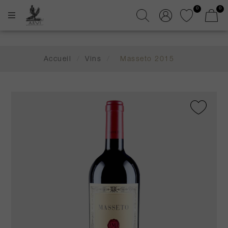
0
0
Accueil
/
Vins
/
Masseto 2015