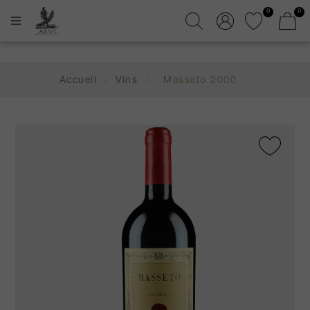
0
0
Accueil
/
Vins
/
Masseto 2000