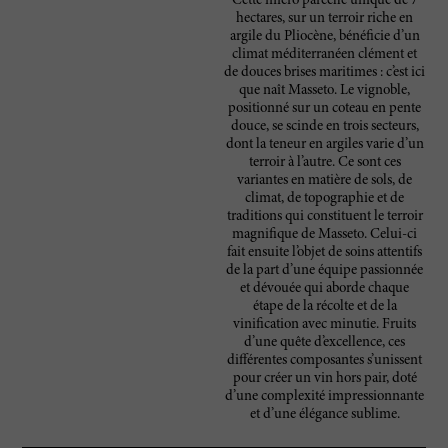
Cette micro parcelle unique de 7
hectares, sur un terroir riche en
argile du Pliocène, bénéficie d’un
climat méditerranéen clément et
de douces brises maritimes : c’est ici
que naît Masseto. Le vignoble,
positionné sur un coteau en pente
douce, se scinde en trois secteurs,
dont la teneur en argiles varie d’un
terroir à l’autre. Ce sont ces
variantes en matière de sols, de
climat, de topographie et de
traditions qui constituent le terroir
magnifique de Masseto. Celui-ci
fait ensuite l’objet de soins attentifs
de la part d’une équipe passionnée
et dévouée qui aborde chaque
étape de la récolte et de la
vinification avec minutie. Fruits
d’une quête d’excellence, ces
différentes composantes s’unissent
pour créer un vin hors pair, doté
d’une complexité impressionnante
et d’une élégance sublime.