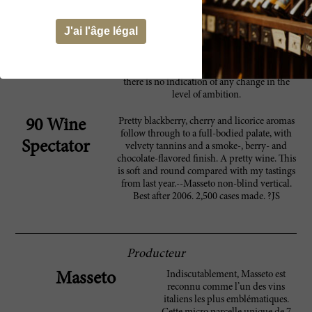
Thomas Duroux, trained at Bordeaux and
then the oenologist for the unsuccessful
J'ai l'âge légal
Mondavi Languedoc project. High quality,
however, has been a constant – these have
been Bolgheri’s best wines, along with those
of Le Macchiole, over the past five years, and
there is no indication of any change in the
level of ambition.
Pretty blackberry, cherry and licorice aromas
90 Wine
follow through to a full-bodied palate, with
Spectator
velvety tannins and a smoke-, berry- and
chocolate-flavored finish. A pretty wine. This
is soft and round compared with my tastings
from last year.--Masseto non-blind vertical.
Best after 2006. 2,500 cases made. ?JS
Producteur
Indiscutablement, Masseto est
Masseto
reconnu comme l’un des vins
italiens les plus emblématiques.