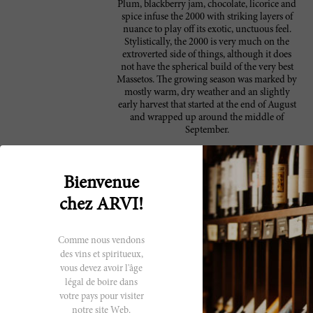
Plum, blackberry jam, chocolate, licorice and
spice infuse the 2000 with striking layers of
nuance to play off its exotic, unctuous feel.
Stylistically, the 2000 is very much on the
extroverted side of things, although it does
not have the spherical build of the very best
Massetos. The growing season was marked by
mostly warm, dry weather and an slightly
early harvest that started at the end of August
and wrapped up around the middle of
September.
The all-Merlot 2000 Masseto, warm, spicy,
92 Robert
and very ripe in aroma, is broad and
Parker
Bienvenue
enveloping on the palate, lush, silky, and,
again, rather ready, though the force and
chez ARVI!
length on the finish suggest that there are
easily a dozen years of life ahead of it.
Ornellaia has been through some significant
Comme nous vendons
changes over the past several years. First with
des vins et spiritueux,
the departure of Lodovico Antinori and the
vous devez avoir l'âge
arrival of the new owners, Mondavi and
Frescobaldi, then with a double changeover
légal de boire dans
of winemakers, first Andrea Giovannini
votre pays pour visiter
(now at Monsanto) from 1999 to 2001, then
notre site Web.