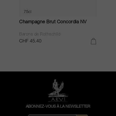
75cl
Champagne Brut Concordia NV
P
Barons de Rothschild
C
CHF 45.40
C
ABONNEZ-VOUS À LA NEWSLETTER