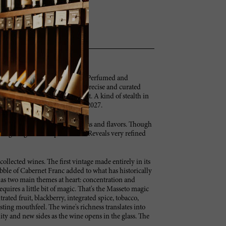
s of rosemary bush and lavender. Perfumed and
nnins that frame the wine in a precise and curated
will reward those who are patient. A kind of stealth in
o show its true self. Try after 2027.
cedar and toasty oak spice aromas and flavors. Though
t, lingering and complex finish. Reveals very refined
collected wines. The first vintage made entirely in its
abble of Cabernet Franc added to what has historically
has two main themes at heart: concentration and
ires a little bit of magic. That's the Masseto magic
rated fruit, blackberry, integrated spice, tobacco,
asting mouthfeel. The wine's richness translates into
ity and new sides as the wine opens in the glass. The