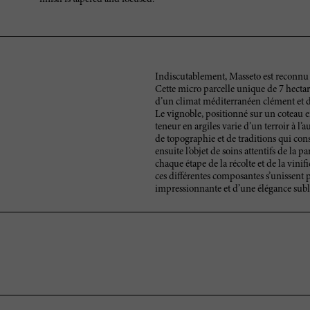
Indiscutablement, Masseto est reconnu 
Cette micro parcelle unique de 7 hectare
d’un climat méditerranéen clément et de 
Le vignoble, positionné sur un coteau en
teneur en argiles varie d’un terroir à l’a
de topographie et de traditions qui cons
ensuite l’objet de soins attentifs de la
chaque étape de la récolte et de la vinif
ces différentes composantes s’unissent 
impressionnante et d’une élégance sub