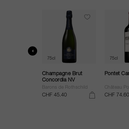
75cl
75cl
ur in Tuscany
Champagne Brut
Pontet Ca
Concordia NV
Barons de Rothschild
Château Po
.25
CHF 45.40
CHF 74.6
AJOUTER AU PANIER
AJOUTER AU PANIER