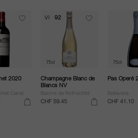
VI
92
75cl
75cl
net 2020
Champagne Blanc de
Pas Operé 
Blancs NV
ntet Canet
Barons de Rothschild
Bellavista
0
CHF 59.45
CHF 41.10
AJOUTER AU PANIER
AJOUTER AU PANIER