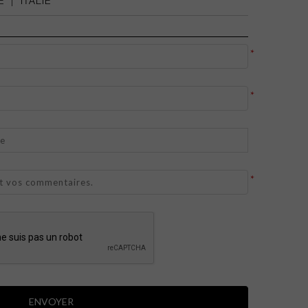
E
|
ITALIE
*
*
*