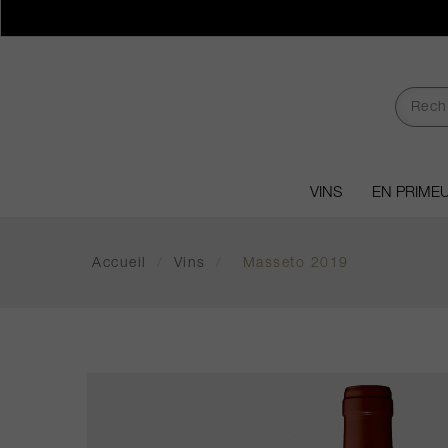
VINS
EN PRIME
Accueil
/
Vins
/
Masseto 2019