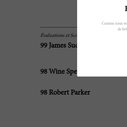
Comme nous vendo
de boi
Évaluations et Scores
99 James Suckling
98 Wine Spectator
98 Robert Parker