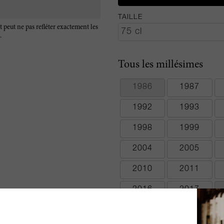
TAILLE
t peut ne pas refléter exactement les
.
Tous les millésimes
1986
1987
1992
1993
1998
1999
2004
2005
2010
2011
2016
2017
2022