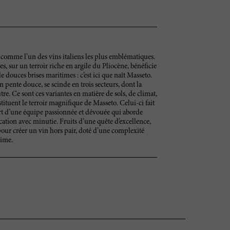
comme l’un des vins italiens les plus emblématiques.
s, sur un terroir riche en argile du Pliocène, bénéficie
douces brises maritimes : c’est ici que naît Masseto.
 pente douce, se scinde en trois secteurs, dont la
utre. Ce sont ces variantes en matière de sols, de climat,
tituent le terroir magnifique de Masseto. Celui-ci fait
 part d’une équipe passionnée et dévouée qui aborde
ication avec minutie. Fruits d’une quête d’excellence,
pour créer un vin hors pair, doté d’une complexité
lime.