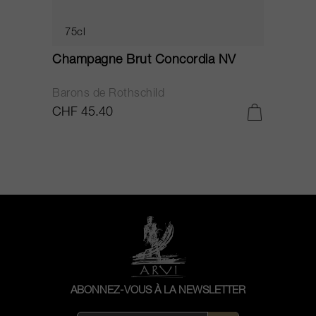
75cl
Champagne Brut Concordia NV
P
Barons de Rothschild
C
CHF 45.40
C
ABONNEZ-VOUS À LA NEWSLETTER