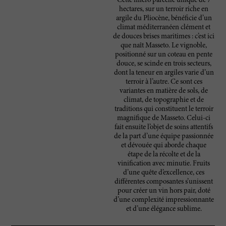
Cette micro parcelle unique de 7
hectares, sur un terroir riche en
argile du Pliocène, bénéficie d’un
climat méditerranéen clément et
de douces brises maritimes : c’est ici
que naît Masseto. Le vignoble,
positionné sur un coteau en pente
douce, se scinde en trois secteurs,
dont la teneur en argiles varie d’un
terroir à l’autre. Ce sont ces
variantes en matière de sols, de
climat, de topographie et de
traditions qui constituent le terroir
magnifique de Masseto. Celui-ci
fait ensuite l’objet de soins attentifs
de la part d’une équipe passionnée
et dévouée qui aborde chaque
étape de la récolte et de la
vinification avec minutie. Fruits
d’une quête d’excellence, ces
différentes composantes s’unissent
pour créer un vin hors pair, doté
d’une complexité impressionnante
et d’une élégance sublime.