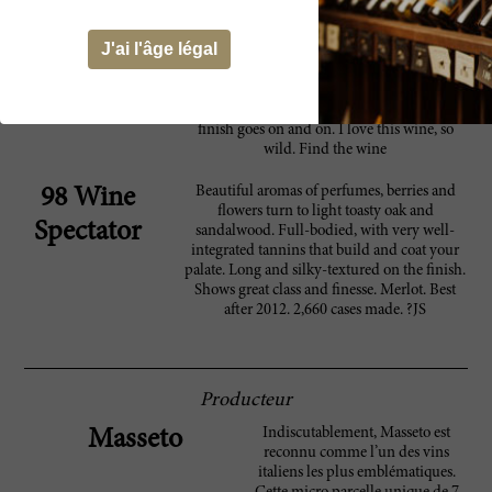
What a pleasure to taste. This is full throttle
99 James
J'ai l'âge légal
and super sexy. Incredible wild aromas of
Suckling
dried fruits, black olives, and brown sugar.
Full bodied with a phenomenal amount of
fruit and freshness at the same time. The
finish goes on and on. I love this wine, so
wild. Find the wine
Beautiful aromas of perfumes, berries and
98 Wine
flowers turn to light toasty oak and
Spectator
sandalwood. Full-bodied, with very well-
integrated tannins that build and coat your
palate. Long and silky-textured on the finish.
Shows great class and finesse. Merlot. Best
after 2012. 2,660 cases made. ?JS
Producteur
Indiscutablement, Masseto est
Masseto
reconnu comme l’un des vins
italiens les plus emblématiques.