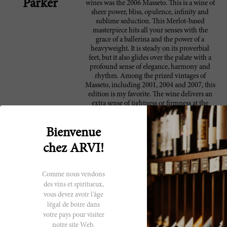
Parker
wines was the 2006 Masseto. This is a wine of
sheer power, bliss, opulence, infinity and
sublime seduction. This Merlot-based
masterpiece hits all your senses with the
grace of a ballerina and the power of a
heavyweight. It is steady on its proverbial
feet, but it also glides over the palate with a
profound sense of elegance, harmony and
rhythm. Among the prized vintages of
Masseto, including 2001, 2004 and 2007, this
edition is my favorite. The wine delivers an
extra sense of tightness or firmness at the
back that serves to stitch together its fleshy
richness and general sumptuousness. The
Bienvenue
personality is sunny, expansive, articulate
and sophisticated. You'll remember that the
chez ARVI!
2006 vintage is celebrated for the elegance of
its wines. In the coastal Bolgheri appellation,
it is also remembered for the power of its
Comme nous vendons
wines. You get the best of both worlds with
des vins et spiritueux,
this stunning creation: elegance and power.
These traits are particularly well suited to the
vous devez avoir l'âge
versatile grape variety at the heart of this
légal de boire dans
Tuscan all-rounder. This is a true
votre pays pour visiter
Renaissance wine.
notre site Web.