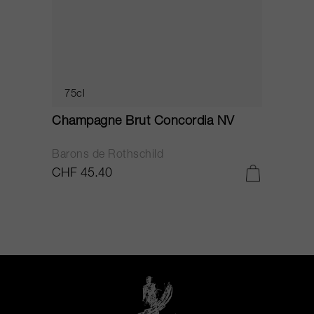
75cl
Champagne Brut Concordia NV
P
Barons de Rothschild
C
CHF 45.40
C