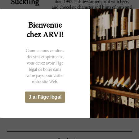
Suckling
than 1997. It shows superb fruit with berry
and chocolate character and hints of nuts and
dark fruit. It's still full-bodied with chewy yet
polished tannins. This is tight and like a wine
Bienvenue
10 years younger. Decant three or four hours
before serving.
chez ARVI!
The 1998 is even better. It shares much of the
97 Robert
richness of the 1997, but with more
Comme nous vendons
Parker
delineation and nuance. The wine blossoms
des vins et spiritueux,
beautifully on the mid-palate and finish,
vous devez avoir l'âge
with layers of expressive fruit and fabulous
overall balance. This is a stunning Masseto.
légal de boire dans
Anticipated maturity: 2011-2018.
votre pays pour visiter
notre site Web.
Dark color, with intense aromas of green and
96 Wine
black olives and rich, ripe raspberries. Full-
J'ai l'âge légal
Spectator
bodied, with big velvety tannins and a bold,
exciting finish. This is very structured. Full
throttle.--Masseto non-blind vertical. Best
after 2007. 2,580 cases made. ?JS