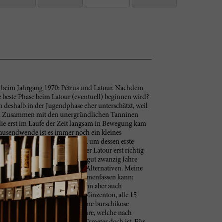
ne beim Jahrgang 1970: Pétrus und Latour. Nachdem
ie beste Phase beim Latour (eventuell) beginnen wird?
hn deshalb in der Jugendphase eher unterschätzt, weil
war. Zusammen mit den unergründlichen Tanninen
die erst im Laufe der Zeit langsam in Bewegung kam
ausendwende ist es immer noch ein kleines
ehr als 5 Stunden dekantieren, um dessen erste
2010 zuwarten. Dann wird dieser Latour erst richtig
 zwischen 1961 und 1982, also gut zwanzig Jahre
üssen. Nur gab es damals keine Alternativen. Meine
 die man mit einem Wort zusammenfassen kann:
urry, Korinthen und Trüffel, dann aber auch
uter und feiner Eucalyptus-, Minzenton, alle 15
hart, feiner Kapselton und eine burschikose
och nicht ganz harmonisierte Säure, welche nach