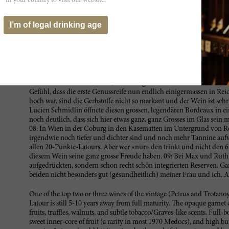
weiterer Flaschenlagerung schreit, beinhaltend. 02: Wie unglaublich
in your country to visit our website.
den Sylvesterabend in den Flumserbergen dekantierte ich eine Flasc
Bouquet immer noch nur schwer zugänglich. Im Gaumen perfekt, unna
I’m of legal drinking age
Konstellation noch mindestens zehn Jahre weitere Flaschenreife. Und
unvergesslicher Moment. Wer wartet, wird belohnt (20/20)! 03: Mag
Schwarze Schokolade, Kakaobohnen, Trüffel und erdige Süsse; ein s
entfaltet und dann stetig zunimmt. Fleischiger, korpulenter Gaumen 
zeigen sich erstaunlich weich und saftig, obwohl noch eine intensiv
Ein wirklich grosser Latour, der jetzt ganz zaghaft die erste Genussre
Freude bereiten wird (20/20). 04: Eine geniale Flasche im Restaurant 
Gefühl, dass die erste Genussreife nun endlich einigermassen in Rei
hoch war, sind die Gerbstoffe nicht so markant und der Wein ist sehr
Lucien Schmidlin öffnete diesen grossen, legendären Bordeaux in e
noch deutlich, dass sich hier etwas ganz, ganz Grosses im Glas sein
08: In Wien in der Coburg in den Kasematten im Untergrund von René
irgendwie noch tiefer und dichter sind und noch mehr Tannine aufwe
allen 20-Punkte-Latours. Aber wer «nur» den trinkt und nicht den 6
diesem Wein seine ganz grosse Freude haben. 09: Bei Max und Ruth Ge
aufgedrückten, sondern schon recht schön integrierten Reserven. Ganz
beiden nicht besonders gut (gesundheitlich) meiner Frau und ich. A
One of the top two or three wines of the vintage (Petrus and Trotano
Latour is still 5-10 years away from full maturity. The opaque garnet
fruits, truffles, walnuts, and subtle tobacco/Graves-like scents. Full
sweet inner-core of fruit (a rarity in most 1970 Medocs), and high b