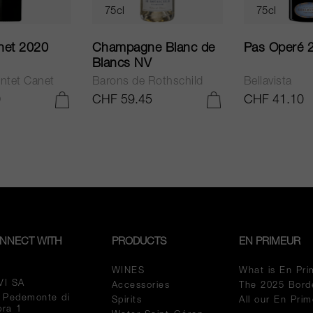
75cl
75cl
net 2020
Champagne Blanc de
Pas Operé 
Blancs NV
ntet Canet
Barons de Rothschild
Bellavista
0
CHF 59.45
CHF 41.10
ADD TO CART
ADD TO CART
NNECT WITH
PRODUCTS
EN PRIMEUR
WINES
What is En Pri
VI SA
Accessories
The 2025 Bord
a Pedemonte di
Spirits
All our En Pri
pra 1