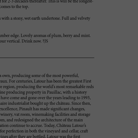
for 2-3 decades thereafter. This is will be the longest-
comes to the top.
s with a stony, wet earth undertone. Full and velvety
amber edge. Lovely aromas of plum, berry and mint.
our vertical. Drink now. ?JS
its own, producing some of the most powerful,
ux. For centuries, Latour has been the greatest First
re region, producing the world’s most remarkable reds
wine producing property in Pauillac, with a history
s have come and gone over the years leading to 1993,
aire industrialist bought up the château. Since then,
excellence, Pinault has made significant changes,
 winery, vat room, winemaking facilities and storage
room, and redesigned the architecture of the main
zation continue to accrue. Today, Château Latour’s
for perfection in both the vineyard and cellar, craft
ines after they are bottled, Latour was the first