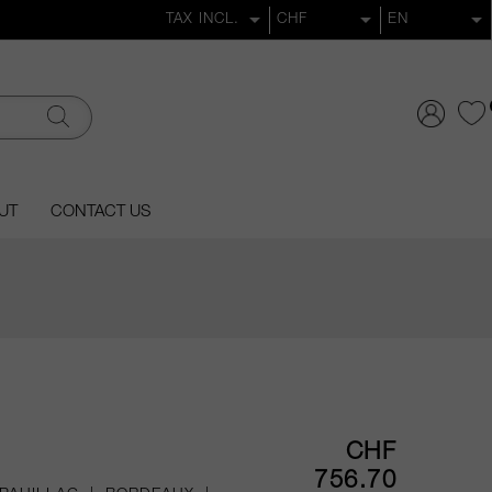
UT
CONTACT US
CHF
756.70