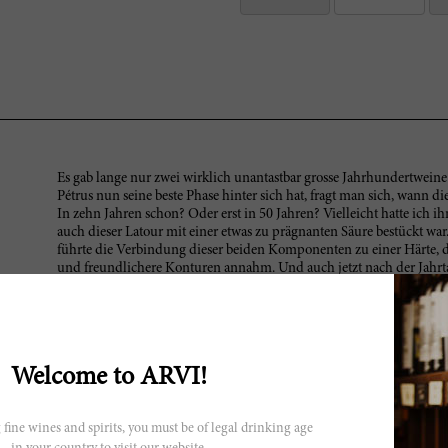
Es gab lange nur zwei wirklich unantastbar grosse Jahrhundertwei
Pétrus nun seine beste Phase hinter sich hat, fragt man sich, wann d
In zehn Jahren schon? Oder erst in 50 Jahren? Vielleicht hatte ich i
auch dieser Latour mit einer etwas zu prägnanten Säure bestückt 
führte die Verbindung dieser beiden Komponenten zu einer Härte, 
und freundlichere Konturen annahm. Und auch jetzt nach der Jahrt
Verbrechen, einen Latour 1970 zu entkorken. Soll man einen Wein m
Genussreife zu erzwingen? Wer kann, sollte bis mindestens ins Jahr 
zeigen, was in ihm steckt. Einer der ganz wenigen Jahrhundertweine
Bordeaux-Lethargie, die eigentlich generell hätte bestraft werden m
Erfahrungen zu diesem Wein reichen weit über 20 Notizen hinaus,
Welcome to ARVI!
verschlossen! 99 (20/20): Geballtes Bouquet; einerseits ein Hauch C
tiefgründige und mineralische Terroirspuren, getrocknete Küchenkrä
Minuten kommen ein bis zwei weitere Aromen dazu. Im Gaumen erst 
 fine wines and spirits, you must be of legal drinking age
Adstringenz, reife Tannine, die Süsse ausstrahlen, aber auch eine n