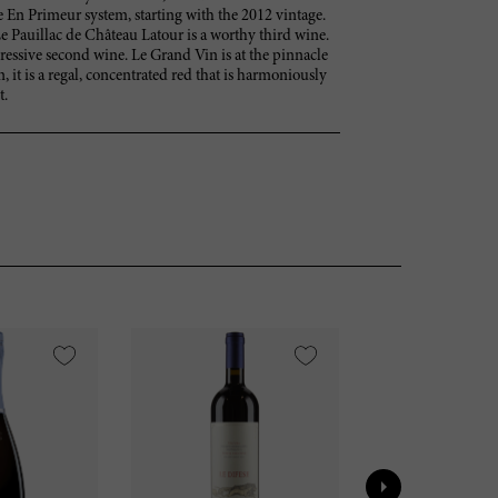
En Primeur system, starting with the 2012 vintage.
e Pauillac de Château Latour is a worthy third wine.
ressive second wine. Le Grand Vin is at the pinnacle
, it is a regal, concentrated red that is harmoniously
t.
VI
95