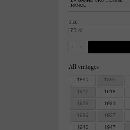
1ER GRAND CRU CLASSÉ
|
FRANCE
SIZE
All vintages
1890
1895
1917
1918
1929
1931
1936
1937
1946
1947