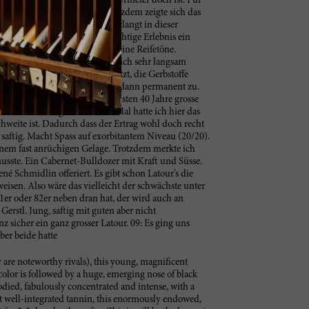
 jung dieser geniale Cabernet-Urmeter doch ist. Für
he mehr als 5 Stunden und trotzdem zeigte sich das
hbar und aristokratisch, verlangt in dieser
 trotzdem war das stille, bedächtige Erlebnis ein
num: Tiefschwarz; praktisch keine Reifetöne.
ehr komplexes Nasenbild, das sich sehr langsam
mit schwarzen Pilzen durchsetzt, die Gerbstoffe
e Adstringenz vorherrscht, legt dann permanent zu.
ife erreicht hat und für die nächsten 40 Jahre grosse
Délice in Stuttgart. Das erste Mal hatte ich hier das
chweite ist. Dadurch dass der Ertrag wohl doch recht
 saftig. Macht Spass auf exorbitantem Niveau (20/20).
inem fast anrüchigen Gelage. Trotzdem merkte ich
 musste. Ein Cabernet-Bulldozer mit Kraft und Süsse.
 Schmidlin offeriert. Es gibt schon Latour's die
isen. Also wäre das vielleicht der schwächste unter
1er oder 82er neben dran hat, der wird auch an
rstl. Jung, saftig mit guten aber nicht
 sicher ein ganz grosser Latour. 09: Es ging uns
ber beide hatte
y are noteworthy rivals), this young, magnificent
 color is followed by a huge, emerging nose of black
-bodied, fabulously concentrated and intense, with a
ut well-integrated tannin, this enormously endowed,