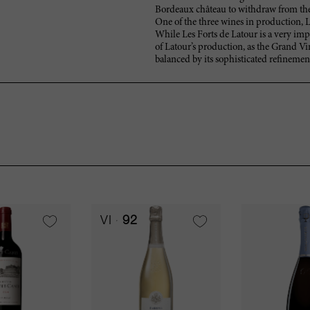
Bordeaux château to withdraw from the 
One of the three wines in production, L
While Les Forts de Latour is a very imp
of Latour’s production, as the Grand Vin
balanced by its sophisticated refinemen
VI
92